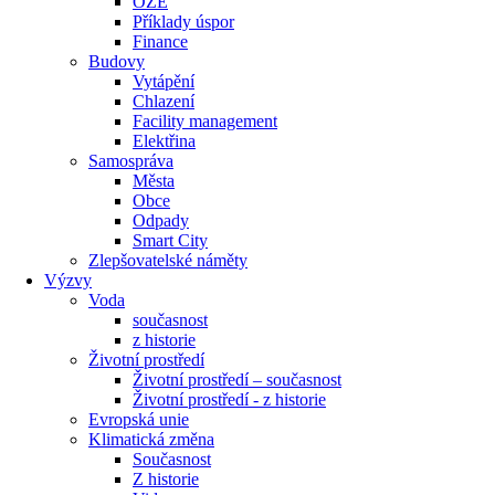
OZE
Příklady úspor
Finance
Budovy
Vytápění
Chlazení
Facility management
Elektřina
Samospráva
Města
Obce
Odpady
Smart City
Zlepšovatelské náměty
Výzvy
Voda
současnost
z historie
Životní prostředí
Životní prostředí – současnost
Životní prostředí ​- z historie
Evropská unie
Klimatická změna
Současnost
Z historie