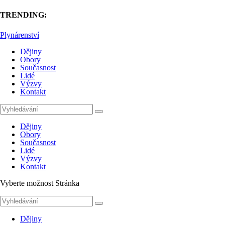
TRENDING:
Plynárenství
Dějiny
Obory
Současnost
Lidé
Výzvy
Kontakt
Dějiny
Obory
Současnost
Lidé
Výzvy
Kontakt
Vyberte možnost Stránka
Dějiny