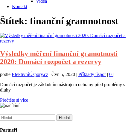
Videa
Kontakt
Štítek:
finanční gramnotnost
Výsledky měření finanční gramotnosti
2020: Domácí rozpočet a rezervy
podle
EfektivníÚspory.cz
|
Čvn 5, 2020
|
Příklady úspor
|
0
|
Domácí rozpočet je základním nástrojem ochrany před problémy s
dluhy
Přečtěte si více
Vyhledávání
Partneři