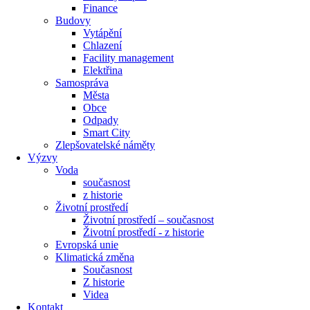
Finance
Budovy
Vytápění
Chlazení
Facility management
Elektřina
Samospráva
Města
Obce
Odpady
Smart City
Zlepšovatelské náměty
Výzvy
Voda
současnost
z historie
Životní prostředí
Životní prostředí – současnost
Životní prostředí ​- z historie
Evropská unie
Klimatická změna
Současnost
Z historie
Videa
Kontakt