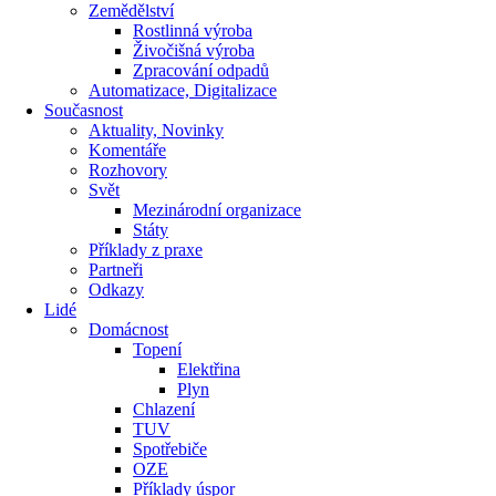
Zemědělství
Rostlinná výroba
Živočišná výroba
Zpracování odpadů
Automatizace, Digitalizace
Současnost
Aktuality, Novinky
Komentáře
Rozhovory
Svět
Mezinárodní organizace
Státy
Příklady z praxe
Partneři
Odkazy
Lidé
Domácnost
Topení
Elektřina
Plyn
Chlazení
TUV
Spotřebiče
OZE
Příklady úspor