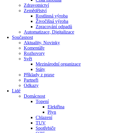
Zdravotnictví
Zemědělství
Rostlinná výroba
Živočišná výroba
Zpracování odpadů
Automatizace, Digitalizace
Současnost
Aktuality, Novinky
Komentáře
Rozhovory
Svět
Mezinárodní organizace
Státy
Příklady z praxe
Partneři
Odkazy
Lidé
Domácnost
Topení
Elektřina
Plyn
Chlazení
TUV
Spotřebiče