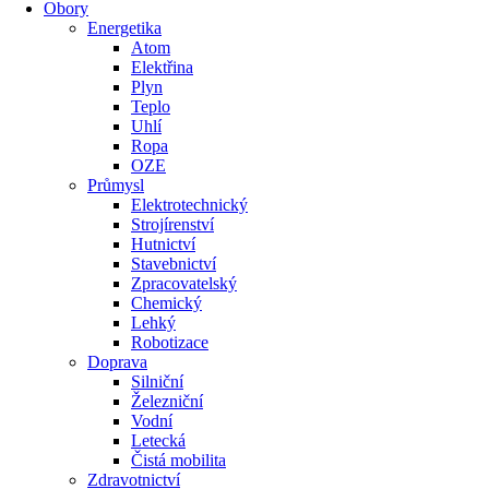
Obory
Energetika
Atom
Elektřina
Plyn
Teplo
Uhlí
Ropa
OZE
Průmysl
Elektrotechnický
Strojírenství
Hutnictví
Stavebnictví
Zpracovatelský
Chemický
Lehký
Robotizace
Doprava
Silniční
Železniční
Vodní
Letecká
Čistá mobilita
Zdravotnictví