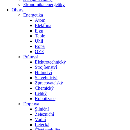
Ekonomika energetiky
Obory
Energetika
Atom
Elektřina
Plyn
Teplo
Uhlí
Ropa
OZE
Průmysl
Elektrotechnický
Strojírenství
Hutnictví
Stavebnictví
Zpracovatelský
Chemický
Lehký
Robotizace
Doprava
Silniční
Železniční
Vodní
Letecká
Čistá mobilita