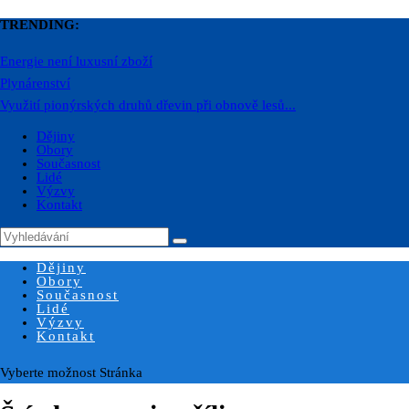
TRENDING:
Energie není luxusní zboží
Plynárenství
Využití pionýrských druhů dřevin při obnově lesů...
Dějiny
Obory
Současnost
Lidé
Výzvy
Kontakt
Dějiny
Obory
Současnost
Lidé
Výzvy
Kontakt
Vyberte možnost Stránka