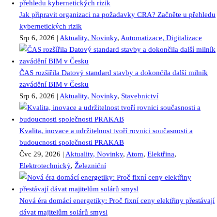
Jak připravit organizaci na požadavky CRA? Začněte u přehledu
kybernetických rizik
Srp 6, 2026
|
Aktuality, Novinky
,
Automatizace, Digitalizace
ČAS rozšířila Datový standard stavby a dokončila další milník
zavádění BIM v Česku
Srp 6, 2026
|
Aktuality, Novinky
,
Stavebnictví
Kvalita, inovace a udržitelnost tvoří rovnici současnosti a
budoucnosti společnosti PRAKAB
Čvc 29, 2026
|
Aktuality, Novinky
,
Atom
,
Elektřina
,
Elektrotechnický
,
Železniční
Nová éra domácí energetiky: Proč fixní ceny elektřiny přestávají
dávat majitelům solárů smysl