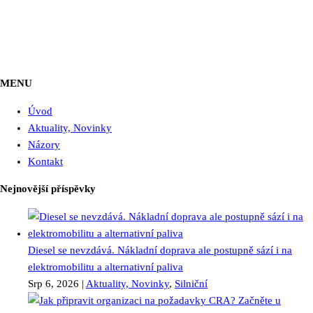
MENU
Úvod
Aktuality, Novinky
Názory
Kontakt
Nejnovější příspěvky
Diesel se nevzdává. Nákladní doprava ale postupně sází i na
elektromobilitu a alternativní paliva
Srp 6, 2026
|
Aktuality, Novinky
,
Silniční