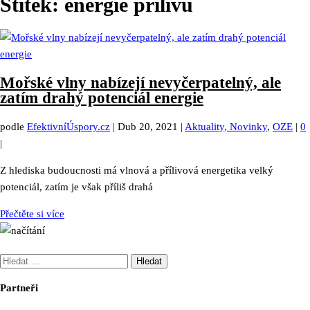
Štítek:
energie přílivu
Mořské vlny nabízejí nevyčerpatelný, ale
zatím drahý potenciál energie
podle
EfektivníÚspory.cz
|
Dub 20, 2021
|
Aktuality, Novinky
,
OZE
|
0
|
Z hlediska budoucnosti má vlnová a přílivová energetika velký
potenciál, zatím je však příliš drahá
Přečtěte si více
Vyhledávání
Partneři