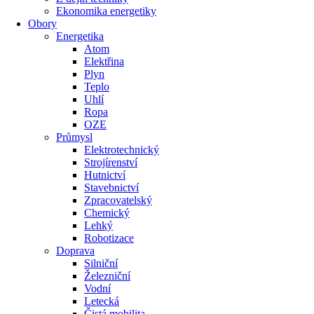
Ekonomika energetiky
Obory
Energetika
Atom
Elektřina
Plyn
Teplo
Uhlí
Ropa
OZE
Průmysl
Elektrotechnický
Strojírenství
Hutnictví
Stavebnictví
Zpracovatelský
Chemický
Lehký
Robotizace
Doprava
Silniční
Železniční
Vodní
Letecká
Čistá mobilita