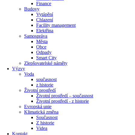
Finance
Budovy
Vytápění
Chlazení
Facility management
Elektřina
Samospráva
Města
Obce
Odpady
Smart City
Zlepšovatelské náměty
Výzvy
Voda
současnost
z historie
Životní prostředí
Životní prostředí – současnost
Životní prostředí ​- z historie
Evropská unie
Klimatická změna
Současnost
Z historie
Videa
Kontakt