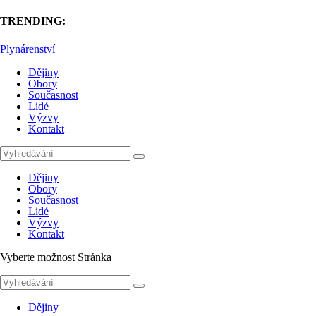
TRENDING:
Plynárenství
Dějiny
Obory
Současnost
Lidé
Výzvy
Kontakt
Dějiny
Obory
Současnost
Lidé
Výzvy
Kontakt
Vyberte možnost Stránka
Dějiny