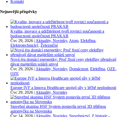
Kontakt
Nejnovější příspěvky
Kvalita, inovace a udržitelnost tvoří rovnici současnosti a
budoucnosti společnosti PRAKAB
Čvc 29, 2026
|
Aktuality, Novinky
,
Atom
,
Elektřina
,
Elektrotechnický
,
Železniční
Nová éra domácí energetiky: Proč fixní ceny elektřiny přestávají
dávat majitelům solárů smysl
Čvc 29, 2026
|
Aktuality, Novinky
,
Domácnost
,
Elektřina
,
OZE
,
OZE
Europe IVF a Innova Healthcare spojují síly v léčbě neplodnosti
Čvc 29, 2026
|
Aktuality, Novinky
Stavební skupina HSF System postavila první 3D tištěnou
automyčku na Slovensku
Čvc 14, 2026
|
Aktuality, Novinky
,
Stavebnictví
,
Z historie -