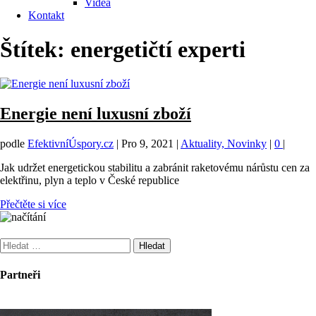
Videa
Kontakt
Štítek:
energetičtí experti
Energie není luxusní zboží
podle
EfektivníÚspory.cz
|
Pro 9, 2021
|
Aktuality, Novinky
|
0
|
Jak udržet energetickou stabilitu a zabránit raketovému nárůstu cen za
elektřinu, plyn a teplo v České republice
Přečtěte si více
Vyhledávání
Partneři