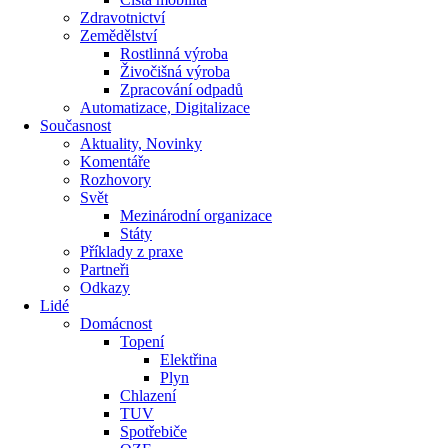
Zdravotnictví
Zemědělství
Rostlinná výroba
Živočišná výroba
Zpracování odpadů
Automatizace, Digitalizace
Současnost
Aktuality, Novinky
Komentáře
Rozhovory
Svět
Mezinárodní organizace
Státy
Příklady z praxe
Partneři
Odkazy
Lidé
Domácnost
Topení
Elektřina
Plyn
Chlazení
TUV
Spotřebiče