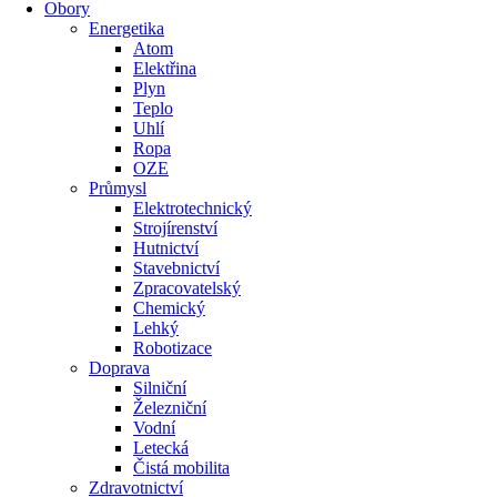
Obory
Energetika
Atom
Elektřina
Plyn
Teplo
Uhlí
Ropa
OZE
Průmysl
Elektrotechnický
Strojírenství
Hutnictví
Stavebnictví
Zpracovatelský
Chemický
Lehký
Robotizace
Doprava
Silniční
Železniční
Vodní
Letecká
Čistá mobilita
Zdravotnictví