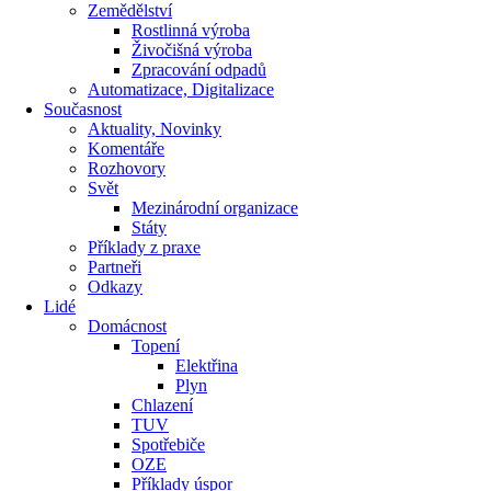
Zemědělství
Rostlinná výroba
Živočišná výroba
Zpracování odpadů
Automatizace, Digitalizace
Současnost
Aktuality, Novinky
Komentáře
Rozhovory
Svět
Mezinárodní organizace
Státy
Příklady z praxe
Partneři
Odkazy
Lidé
Domácnost
Topení
Elektřina
Plyn
Chlazení
TUV
Spotřebiče
OZE
Příklady úspor