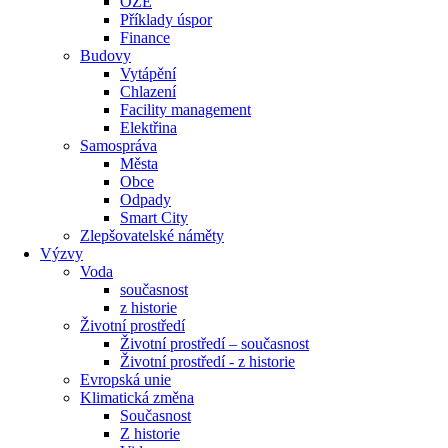
OZE
Příklady úspor
Finance
Budovy
Vytápění
Chlazení
Facility management
Elektřina
Samospráva
Města
Obce
Odpady
Smart City
Zlepšovatelské náměty
Výzvy
Voda
současnost
z historie
Životní prostředí
Životní prostředí – současnost
Životní prostředí ​- z historie
Evropská unie
Klimatická změna
Současnost
Z historie