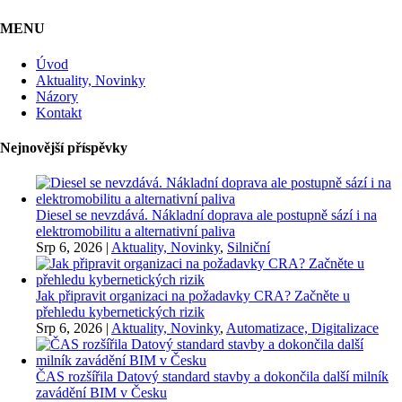
MENU
Úvod
Aktuality, Novinky
Názory
Kontakt
Nejnovější příspěvky
Diesel se nevzdává. Nákladní doprava ale postupně sází i na
elektromobilitu a alternativní paliva
Srp 6, 2026
|
Aktuality, Novinky
,
Silniční
Jak připravit organizaci na požadavky CRA? Začněte u
přehledu kybernetických rizik
Srp 6, 2026
|
Aktuality, Novinky
,
Automatizace, Digitalizace
ČAS rozšířila Datový standard stavby a dokončila další milník
zavádění BIM v Česku