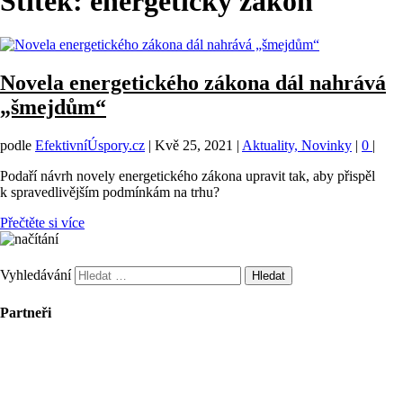
Štítek:
energetický zákon
Novela energetického zákona dál nahrává
„šmejdům“
podle
EfektivníÚspory.cz
|
Kvě 25, 2021
|
Aktuality, Novinky
|
0
|
Podaří návrh novely energetického zákona upravit tak, aby přispěl
k spravedlivějším podmínkám na trhu?
Přečtěte si více
Vyhledávání
Partneři