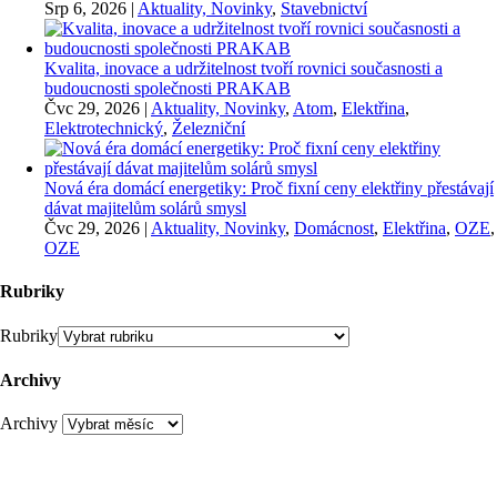
Srp 6, 2026
|
Aktuality, Novinky
,
Stavebnictví
Kvalita, inovace a udržitelnost tvoří rovnici současnosti a
budoucnosti společnosti PRAKAB
Čvc 29, 2026
|
Aktuality, Novinky
,
Atom
,
Elektřina
,
Elektrotechnický
,
Železniční
Nová éra domácí energetiky: Proč fixní ceny elektřiny přestávají
dávat majitelům solárů smysl
Čvc 29, 2026
|
Aktuality, Novinky
,
Domácnost
,
Elektřina
,
OZE
,
OZE
Rubriky
Rubriky
Archivy
Archivy