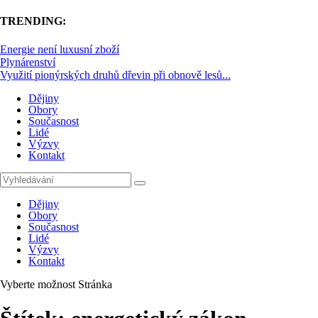
TRENDING:
Energie není luxusní zboží
Plynárenství
Využití pionýrských druhů dřevin při obnově lesů...
Dějiny
Obory
Současnost
Lidé
Výzvy
Kontakt
Dějiny
Obory
Současnost
Lidé
Výzvy
Kontakt
Vyberte možnost Stránka