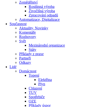
Zemědělství
Rostlinná výroba
Živočišná výroba
Zpracování odpadů
Automatizace, Digitalizace
Současnost
Aktuality, Novinky
Komentáře
Rozhovory
Svět
Mezinárodní organizace
Státy
Příklady z praxe
Partneři
Odkazy
Lidé
Domácnost
Topení
Elektřina
Plyn
Chlazení
TUV
Spotřebiče
OZE
Příklady úspor