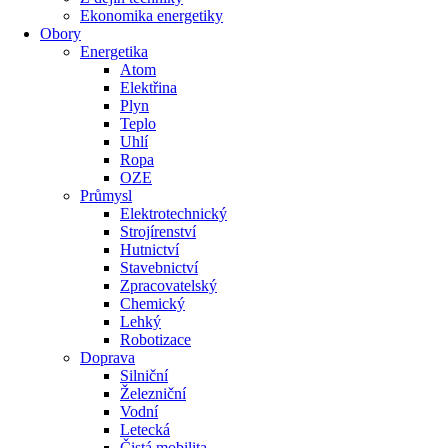
Ekonomika energetiky
Obory
Energetika
Atom
Elektřina
Plyn
Teplo
Uhlí
Ropa
OZE
Průmysl
Elektrotechnický
Strojírenství
Hutnictví
Stavebnictví
Zpracovatelský
Chemický
Lehký
Robotizace
Doprava
Silniční
Železniční
Vodní
Letecká
Čistá mobilita