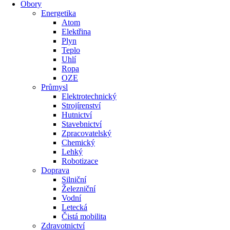
Obory
Energetika
Atom
Elektřina
Plyn
Teplo
Uhlí
Ropa
OZE
Průmysl
Elektrotechnický
Strojírenství
Hutnictví
Stavebnictví
Zpracovatelský
Chemický
Lehký
Robotizace
Doprava
Silniční
Železniční
Vodní
Letecká
Čistá mobilita
Zdravotnictví