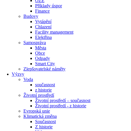
OZE
Příklady úspor
Finance
Budovy
Vytápění
Chlazení
Facility management
Elektřina
Samospráva
Města
Obce
Odpady
Smart City
Zlepšovatelské náměty
Výzvy
Voda
současnost
z historie
Životní prostředí
Životní prostředí – současnost
Životní prostředí ​- z historie
Evropská unie
Klimatická změna
Současnost
Z historie