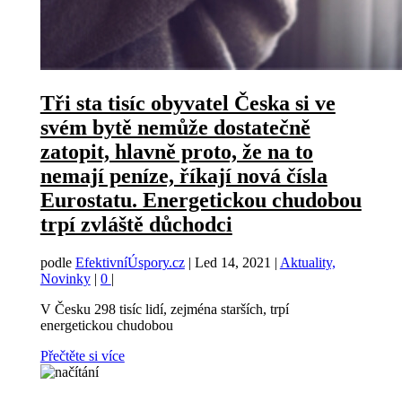
Tři sta tisíc obyvatel Česka si ve
svém bytě nemůže dostatečně
zatopit, hlavně proto, že na to
nemají peníze, říkají nová čísla
Eurostatu. Energetickou chudobou
trpí zvláště důchodci
podle
EfektivníÚspory.cz
|
Led 14, 2021
|
Aktuality,
Novinky
|
0
|
V Česku 298 tisíc lidí, zejména starších, trpí
energetickou chudobou
Přečtěte si více