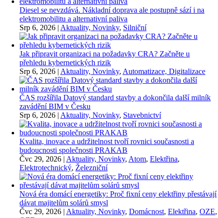
Diesel se nevzdává. Nákladní doprava ale postupně sází i na
elektromobilitu a alternativní paliva
Srp 6, 2026
|
Aktuality, Novinky
,
Silniční
Jak připravit organizaci na požadavky CRA? Začněte u
přehledu kybernetických rizik
Srp 6, 2026
|
Aktuality, Novinky
,
Automatizace, Digitalizace
ČAS rozšířila Datový standard stavby a dokončila další milník
zavádění BIM v Česku
Srp 6, 2026
|
Aktuality, Novinky
,
Stavebnictví
Kvalita, inovace a udržitelnost tvoří rovnici současnosti a
budoucnosti společnosti PRAKAB
Čvc 29, 2026
|
Aktuality, Novinky
,
Atom
,
Elektřina
,
Elektrotechnický
,
Železniční
Nová éra domácí energetiky: Proč fixní ceny elektřiny přestávají
dávat majitelům solárů smysl
Čvc 29, 2026
|
Aktuality, Novinky
,
Domácnost
,
Elektřina
,
OZE
,