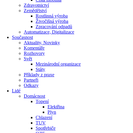
Zdravotnictví
Zemědělství
Rostlinná výroba
Živočišná výroba
Zpracování odpadů
Automatizace, Digitalizace
Současnost
Aktuality, Novinky
Komentáře
Rozhovory
Svět
Mezinárodní organizace
Státy
Příklady z praxe
Partneři
Odkazy
Lidé
Domácnost
Topení
Elektřina
Plyn
Chlazení
TUV
Spotřebiče