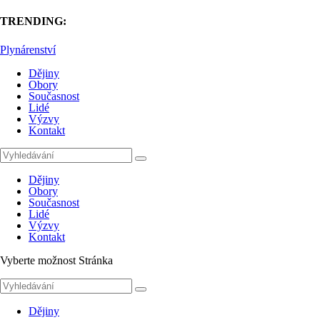
TRENDING:
Plynárenství
Dějiny
Obory
Současnost
Lidé
Výzvy
Kontakt
Dějiny
Obory
Současnost
Lidé
Výzvy
Kontakt
Vyberte možnost Stránka
Dějiny