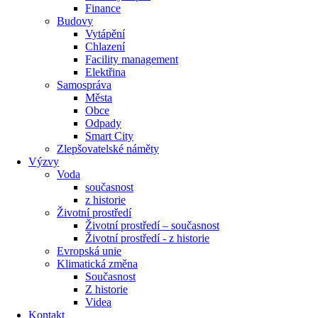
Finance
Budovy
Vytápění
Chlazení
Facility management
Elektřina
Samospráva
Města
Obce
Odpady
Smart City
Zlepšovatelské náměty
Výzvy
Voda
současnost
z historie
Životní prostředí
Životní prostředí – současnost
Životní prostředí ​- z historie
Evropská unie
Klimatická změna
Současnost
Z historie
Videa
Kontakt