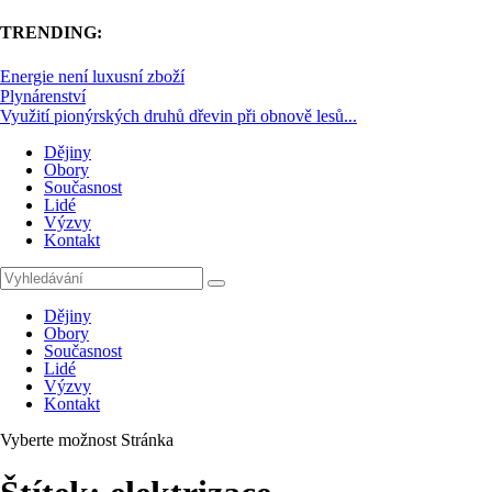
TRENDING:
Energie není luxusní zboží
Plynárenství
Využití pionýrských druhů dřevin při obnově lesů...
Dějiny
Obory
Současnost
Lidé
Výzvy
Kontakt
Dějiny
Obory
Současnost
Lidé
Výzvy
Kontakt
Vyberte možnost Stránka