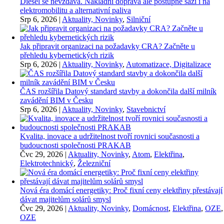
Diesel se nevzdává. Nákladní doprava ale postupně sází i na
elektromobilitu a alternativní paliva
Srp 6, 2026
|
Aktuality, Novinky
,
Silniční
Jak připravit organizaci na požadavky CRA? Začněte u
přehledu kybernetických rizik
Srp 6, 2026
|
Aktuality, Novinky
,
Automatizace, Digitalizace
ČAS rozšířila Datový standard stavby a dokončila další milník
zavádění BIM v Česku
Srp 6, 2026
|
Aktuality, Novinky
,
Stavebnictví
Kvalita, inovace a udržitelnost tvoří rovnici současnosti a
budoucnosti společnosti PRAKAB
Čvc 29, 2026
|
Aktuality, Novinky
,
Atom
,
Elektřina
,
Elektrotechnický
,
Železniční
Nová éra domácí energetiky: Proč fixní ceny elektřiny přestávají
dávat majitelům solárů smysl
Čvc 29, 2026
|
Aktuality, Novinky
,
Domácnost
,
Elektřina
,
OZE
,
OZE