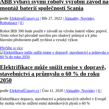
ABB vybaví svými roboty výrobní závod na
montáž baterií společnosti Scania
podle
EfektivníÚspory.cz
|
Bře 27, 2022
|
Aktuality, Novinky
,
Robotizace
|
0
|
Robot IRB 390 bude použit v závodě na výrobu baterií vůbec poprvé.
Tento robot byl původně navržen pro obalový průmysl a k jeho
hlavním přednostem patří rychlost a vysoký výkon
Přečtěte si více
Elektrifikace může snížit emise v dopravě,
stavebnictví a průmyslu o 60 % do roku
2050
podle
EfektivníÚspory.cz
|
Úno 11, 2020
|
Aktuality, Novinky
|
0
|
Elektrifikace dopravy, stavebnictví a průmyslových odvětví v Evropě
by mohla vést ke snížení emisí skleníkových plynů o 60 %