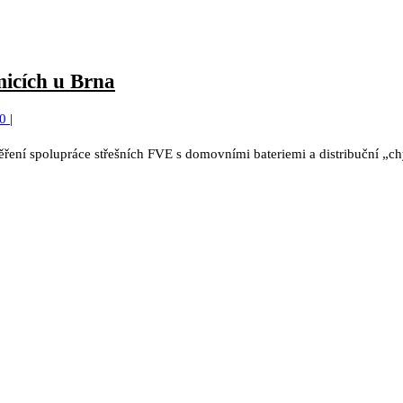
micích u Brna
0
|
ření spolupráce střešních FVE s domovními bateriemi a distribuční „chy