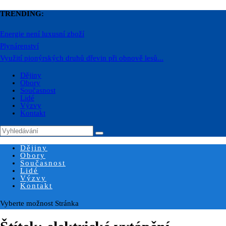
TRENDING:
Energie není luxusní zboží
Plynárenství
Využití pionýrských druhů dřevin při obnově lesů...
Dějiny
Obory
Současnost
Lidé
Výzvy
Kontakt
Dějiny
Obory
Současnost
Lidé
Výzvy
Kontakt
Vyberte možnost Stránka