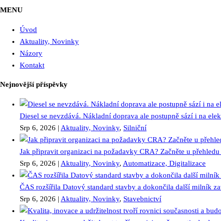
MENU
Úvod
Aktuality, Novinky
Názory
Kontakt
Nejnovější příspěvky
Diesel se nevzdává. Nákladní doprava ale postupně sází i na elekt
Srp 6, 2026
|
Aktuality, Novinky
,
Silniční
Jak připravit organizaci na požadavky CRA? Začněte u přehledu 
Srp 6, 2026
|
Aktuality, Novinky
,
Automatizace, Digitalizace
ČAS rozšířila Datový standard stavby a dokončila další milník 
Srp 6, 2026
|
Aktuality, Novinky
,
Stavebnictví