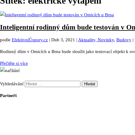
Štítek:
elektrické vytápění
Inteligentní rodinný dům bude testován v O
podle
EfektivníÚspory.cz
|
Dub 3, 2021
|
Aktuality, Novinky
,
Budovy
|
Rodinný dům v Omicích u Brna bude sloužit jako testovací objekt k ově
Přečtěte si více
Vyhledávání
Partneři