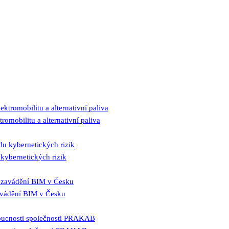
romobilitu a alternativní paliva
kybernetických rizik
zavádění BIM v Česku