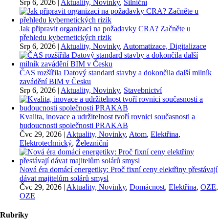
Srp 6, 2026
|
Aktuality, Novinky
,
Silniční
Jak připravit organizaci na požadavky CRA? Začněte u
přehledu kybernetických rizik
Srp 6, 2026
|
Aktuality, Novinky
,
Automatizace, Digitalizace
ČAS rozšířila Datový standard stavby a dokončila další milník
zavádění BIM v Česku
Srp 6, 2026
|
Aktuality, Novinky
,
Stavebnictví
Kvalita, inovace a udržitelnost tvoří rovnici současnosti a
budoucnosti společnosti PRAKAB
Čvc 29, 2026
|
Aktuality, Novinky
,
Atom
,
Elektřina
,
Elektrotechnický
,
Železniční
Nová éra domácí energetiky: Proč fixní ceny elektřiny přestávají
dávat majitelům solárů smysl
Čvc 29, 2026
|
Aktuality, Novinky
,
Domácnost
,
Elektřina
,
OZE
,
OZE
Rubriky