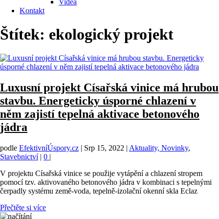
Videa
Kontakt
Štítek:
ekologický projekt
Luxusní projekt Císařská vinice má hrubou
stavbu. Energeticky úsporné chlazení v
něm zajistí tepelná aktivace betonového
jádra
podle
EfektivníÚspory.cz
|
Srp 15, 2022
|
Aktuality, Novinky
,
Stavebnictví
|
0
|
V projektu Císařská vinice se použije vytápění a chlazení stropem
pomocí tzv. aktivovaného betonového jádra v kombinaci s tepelnými
čerpadly systému země-voda, tepelně-izolační okenní skla Eclaz
Přečtěte si více