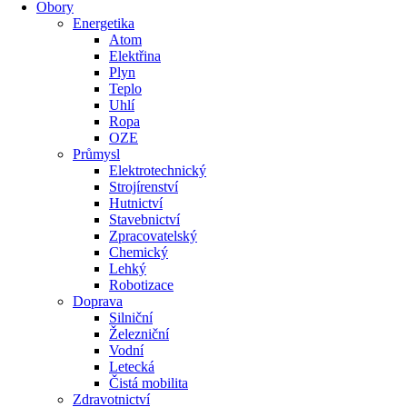
Obory
Energetika
Atom
Elektřina
Plyn
Teplo
Uhlí
Ropa
OZE
Průmysl
Elektrotechnický
Strojírenství
Hutnictví
Stavebnictví
Zpracovatelský
Chemický
Lehký
Robotizace
Doprava
Silniční
Železniční
Vodní
Letecká
Čistá mobilita
Zdravotnictví