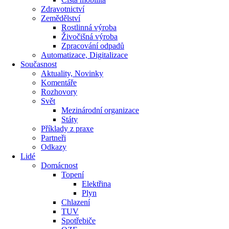
Zdravotnictví
Zemědělství
Rostlinná výroba
Živočišná výroba
Zpracování odpadů
Automatizace, Digitalizace
Současnost
Aktuality, Novinky
Komentáře
Rozhovory
Svět
Mezinárodní organizace
Státy
Příklady z praxe
Partneři
Odkazy
Lidé
Domácnost
Topení
Elektřina
Plyn
Chlazení
TUV
Spotřebiče