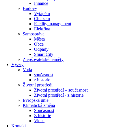
Finance
Budovy
Vytápění
Chlazení
Facility management
Elektřina
Samospráva
Města
Obce
Odpady
Smart City
Zlepšovatelské náměty
Výzvy
Voda
současnost
z historie
Životní prostředí
Životní prostředí – současnost
Životní prostředí ​- z historie
Evropská unie
Klimatická změna
Současnost
Z historie
Videa
Kontakt