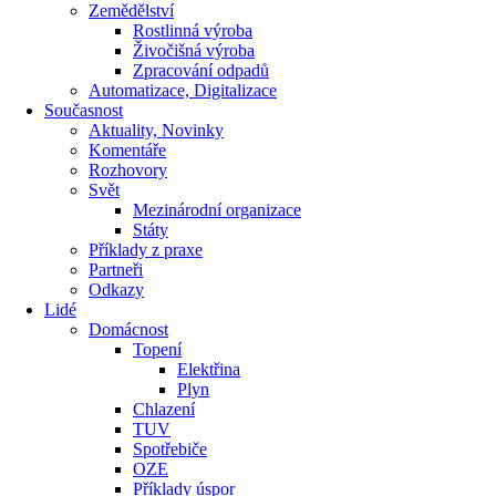
Zemědělství
Rostlinná výroba
Živočišná výroba
Zpracování odpadů
Automatizace, Digitalizace
Současnost
Aktuality, Novinky
Komentáře
Rozhovory
Svět
Mezinárodní organizace
Státy
Příklady z praxe
Partneři
Odkazy
Lidé
Domácnost
Topení
Elektřina
Plyn
Chlazení
TUV
Spotřebiče
OZE
Příklady úspor