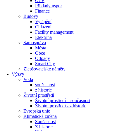
OZE
Příklady úspor
Finance
Budovy
Vytápění
Chlazení
Facility management
Elektřina
Samospráva
Města
Obce
Odpady
Smart City
Zlepšovatelské náměty
Výzvy
Voda
současnost
z historie
Životní prostředí
Životní prostředí – současnost
Životní prostředí ​- z historie
Evropská unie
Klimatická změna
Současnost
Z historie