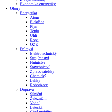
Ekonomika energetiky
Obory
Energetika
Atom
Elektřina
Plyn
Teplo
Uhlí
Ropa
OZE
Průmysl
Elektrotechnický
Strojírenství
Hutnictví
Stavebnictví
Zpracovatelský
Chemický
Lehký
Robotizace
Doprava
Silniční
Železniční
Vodní
Letecká
Čistá mobilita