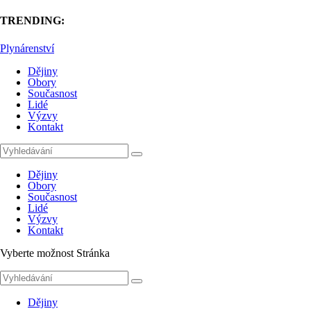
TRENDING:
Plynárenství
Dějiny
Obory
Současnost
Lidé
Výzvy
Kontakt
Dějiny
Obory
Současnost
Lidé
Výzvy
Kontakt
Vyberte možnost Stránka
Dějiny