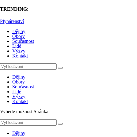
TRENDING:
Plynárenství
Dějiny
Obory
Současnost
Lidé
Výzvy
Kontakt
Dějiny
Obory
Současnost
Lidé
Výzvy
Kontakt
Vyberte možnost Stránka
Dějiny