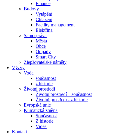
Finance
Budovy
Vytápění
Chlazení
Facility management
Elektřina
Samospráva
Města
Obce
Odpady
Smart City
Zlepšovatelské náměty
Výzvy
Voda
současnost
z historie
Životní prostředí
Životní prostředí – současnost
Životní prostředí ​- z historie
Evropská unie
Klimatická změna
Současnost
Z historie
Videa
Kontakt