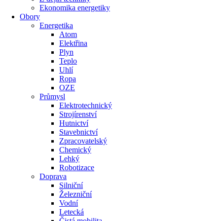
Ekonomika energetiky
Obory
Energetika
Atom
Elektřina
Plyn
Teplo
Uhlí
Ropa
OZE
Průmysl
Elektrotechnický
Strojírenství
Hutnictví
Stavebnictví
Zpracovatelský
Chemický
Lehký
Robotizace
Doprava
Silniční
Železniční
Vodní
Letecká
Čistá mobilita