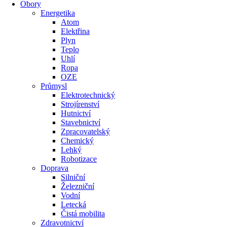
Obory
Energetika
Atom
Elektřina
Plyn
Teplo
Uhlí
Ropa
OZE
Průmysl
Elektrotechnický
Strojírenství
Hutnictví
Stavebnictví
Zpracovatelský
Chemický
Lehký
Robotizace
Doprava
Silniční
Železniční
Vodní
Letecká
Čistá mobilita
Zdravotnictví