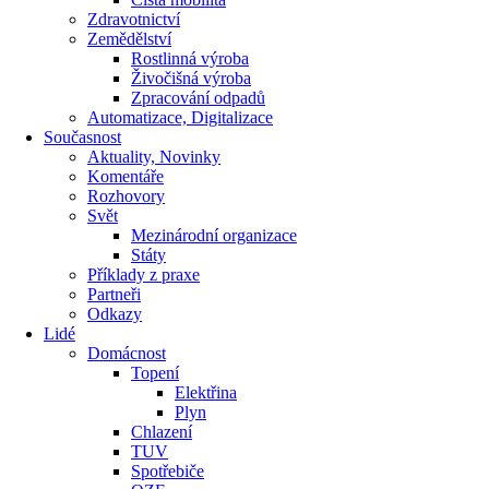
Zdravotnictví
Zemědělství
Rostlinná výroba
Živočišná výroba
Zpracování odpadů
Automatizace, Digitalizace
Současnost
Aktuality, Novinky
Komentáře
Rozhovory
Svět
Mezinárodní organizace
Státy
Příklady z praxe
Partneři
Odkazy
Lidé
Domácnost
Topení
Elektřina
Plyn
Chlazení
TUV
Spotřebiče