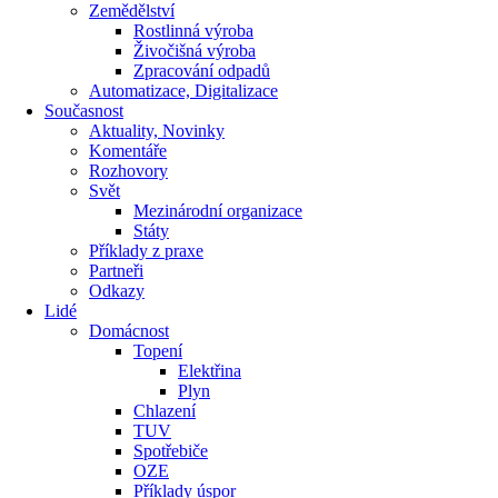
Zemědělství
Rostlinná výroba
Živočišná výroba
Zpracování odpadů
Automatizace, Digitalizace
Současnost
Aktuality, Novinky
Komentáře
Rozhovory
Svět
Mezinárodní organizace
Státy
Příklady z praxe
Partneři
Odkazy
Lidé
Domácnost
Topení
Elektřina
Plyn
Chlazení
TUV
Spotřebiče
OZE
Příklady úspor