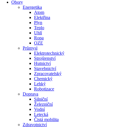
Obory
Energetika
Atom
Elektřina
Plyn
Teplo
Uhlí
Ropa
OZE
Průmysl
Elektrotechnický
Strojírenství
Hutnictví
Stavebnictví
Zpracovatelský
Chemický
Lehký
Robotizace
Doprava
Silniční
Železniční
Vodní
Letecká
Čistá mobilita
Zdravotnictví