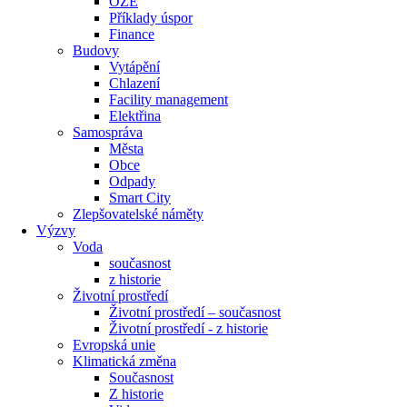
OZE
Příklady úspor
Finance
Budovy
Vytápění
Chlazení
Facility management
Elektřina
Samospráva
Města
Obce
Odpady
Smart City
Zlepšovatelské náměty
Výzvy
Voda
současnost
z historie
Životní prostředí
Životní prostředí – současnost
Životní prostředí ​- z historie
Evropská unie
Klimatická změna
Současnost
Z historie