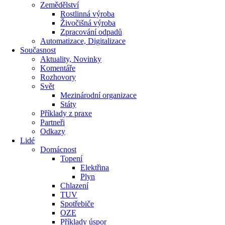
Zemědělství
Rostlinná výroba
Živočišná výroba
Zpracování odpadů
Automatizace, Digitalizace
Současnost
Aktuality, Novinky
Komentáře
Rozhovory
Svět
Mezinárodní organizace
Státy
Příklady z praxe
Partneři
Odkazy
Lidé
Domácnost
Topení
Elektřina
Plyn
Chlazení
TUV
Spotřebiče
OZE
Příklady úspor