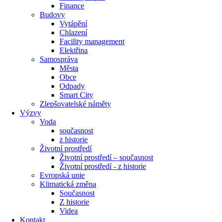
Finance
Budovy
Vytápění
Chlazení
Facility management
Elektřina
Samospráva
Města
Obce
Odpady
Smart City
Zlepšovatelské náměty
Výzvy
Voda
současnost
z historie
Životní prostředí
Životní prostředí – současnost
Životní prostředí ​- z historie
Evropská unie
Klimatická změna
Současnost
Z historie
Videa
Kontakt