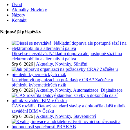
Úvod
Aktuality, Novinky
Názory
Kontakt
Nejnovější příspěvky
Diesel se nevzdává. Nákladní doprava ale postupně sází i na
elektromobilitu a alternativní paliva
Srp 6, 2026
|
Aktuality, Novinky
,
Silniční
Jak připravit organizaci na požadavky CRA? Začněte u
přehledu kybernetických rizik
Srp 6, 2026
|
Aktuality, Novinky
,
Automatizace, Digitalizace
ČAS rozšířila Datový standard stavby a dokončila další milník
zavádění BIM v Česku
Srp 6, 2026
|
Aktuality, Novinky
,
Stavebnictví