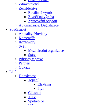
Zdravotnictví
Zemědělství
Rostlinná výroba
Živočišná výroba
Zpracování odpadů
Automatizace, Digitalizace
Současnost
Aktuality, Novinky
Komentáře
Rozhovory
Svět
Mezinárodní organizace
Státy
Příklady z praxe
Partneři
Odkazy
Lidé
Domácnost
Topení
Elektřina
Plyn
Chlazení
TUV
Spotřebiče