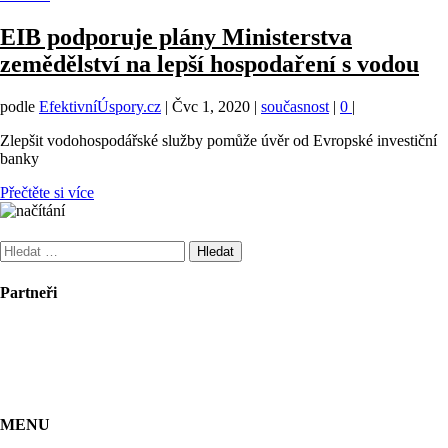
EIB podporuje plány Ministerstva
zemědělství na lepší hospodaření s vodou
podle
EfektivníÚspory.cz
|
Čvc 1, 2020
|
současnost
|
0
|
Zlepšit vodohospodářské služby pomůže úvěr od Evropské investiční
banky
Přečtěte si více
Vyhledávání
Partneři
MENU