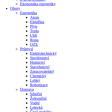
Ekonomika energetiky
Obory
Energetika
Atom
Elektřina
Plyn
Teplo
Uhlí
Ropa
OZE
Průmysl
Elektrotechnický
Strojírenství
Hutnictví
Stavebnictví
Zpracovatelský
Chemický
Lehký
Robotizace
Doprava
Silniční
Železniční
Vodní
Letecká
Čistá mobilita