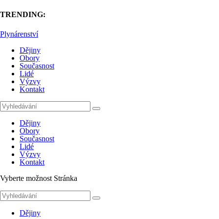
TRENDING:
Plynárenství
Dějiny
Obory
Současnost
Lidé
Výzvy
Kontakt
Dějiny
Obory
Současnost
Lidé
Výzvy
Kontakt
Vyberte možnost Stránka
Dějiny