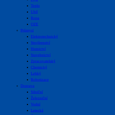
Teplo
Uhlí
Ropa
OZE
Průmysl
Elektrotechnický
Strojírenství
Hutnictví
Stavebnictví
Zpracovatelský
Chemický
Lehký
Robotizace
Doprava
Silniční
Železniční
Vodní
Letecká