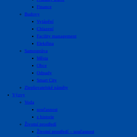
Finance
Budovy
Vytápění
Chlazení
Facility management
Elektřina
Samospráva
Města
Obce
Odpady
Smart City
Zlepšovatelské náměty
Výzvy
Voda
současnost
z historie
Životní prostředí
Životní prostředí – současnost