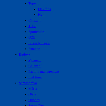
Topení
Elektřina
Plyn
Chlazení
TUV
Spotřebiče
OZE
Příklady úspor
Finance
Budovy
Vytápění
Chlazení
Facility management
Elektřina
Samospráva
Města
Obce
Odpady
Smart City