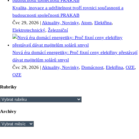
Kvalita, inovace a udržitelnost tvoří rovnici současnosti a
budoucnosti společnosti PRAKAB
Čvc 29, 2026
|
Aktuality, Novinky
,
Atom
,
Elektřina
,
Elektrotechnický
,
Železniční
Nová éra domácí energetiky: Proč fixní ceny elektřiny přestávají
dávat majitelům solárů smysl
Čvc 29, 2026
|
Aktuality, Novinky
,
Domácnost
,
Elektřina
,
OZE
,
OZE
Rubriky
Rubriky
Archivy
Archivy