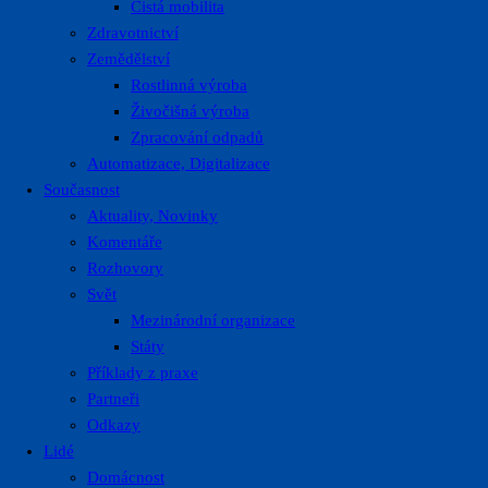
Čistá mobilita
Zdravotnictví
Zemědělství
Rostlinná výroba
Živočišná výroba
Zpracování odpadů
Automatizace, Digitalizace
Současnost
Aktuality, Novinky
Komentáře
Rozhovory
Svět
Mezinárodní organizace
Státy
Příklady z praxe
Partneři
Odkazy
Lidé
Domácnost