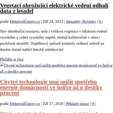
Vegetaci ohrožující elektrické vedení odhalí
data z letadel
podle
EfektivníÚspory.cz
|
Zář 24, 2023
|
Aktuality, Novinky
|
0
|
Stav distribuční soustavy, tedy i velikost vegetace v blízkosti vedení
vysokého a velmi vysokého napětí, sledují každoročně v rámci
pochůzek montéři. Doplňkový způsob kontroly veškeré zeleně na
daném území nabízí letecké snímkování
Přečtěte si více
Chytré technologie umí snížit spotřebu
energie domácností ve špičce až o desítky
procent
podle
EfektivníÚspory.cz
|
Zář 17, 2020
|
Příklady úspor
|
0
|