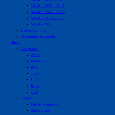
VaVal – 1939 – 1945
VaVal – 1945 – 1970
VaVal – 1971 – 2002
VaVal – 2003
Z dějin techniky
Ekonomika energetiky
Obory
Energetika
Atom
Elektřina
Plyn
Teplo
Uhlí
Ropa
OZE
Průmysl
Elektrotechnický
Strojírenství