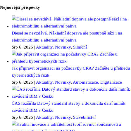
Nejnovější příspěvky
Diesel se nevzdává. Nákladní doprava ale postupně sází i na
elektromobilitu a alternativní paliva
Srp 6, 2026
|
Aktuality, Novinky
,
Silniční
Jak připravit organizaci na požadavky CRA? Začněte u přehledu
kybernetických rizik
Srp 6, 2026
|
Aktuality, Novinky
,
Automatizace, Digitalizace
ČAS rozšířila Datový standard stavby a dokončila další milník
zavádění BIM v Česku
Srp 6, 2026
|
Aktuality, Novinky
,
Stavebnictví