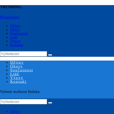
TRENDING:
Plynárenství
Dějiny
Obory
Současnost
Lidé
Výzvy
Kontakt
Dějiny
Obory
Současnost
Lidé
Výzvy
Kontakt
Vyberte možnost Stránka
Dějiny