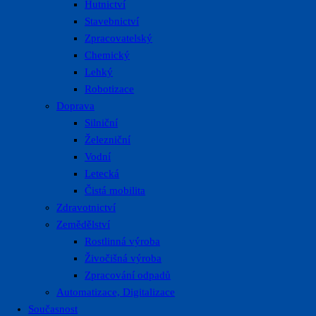
Hutnictví
Stavebnictví
Zpracovatelský
Chemický
Lehký
Robotizace
Doprava
Silniční
Železniční
Vodní
Letecká
Čistá mobilita
Zdravotnictví
Zemědělství
Rostlinná výroba
Živočišná výroba
Zpracování odpadů
Automatizace, Digitalizace
Současnost