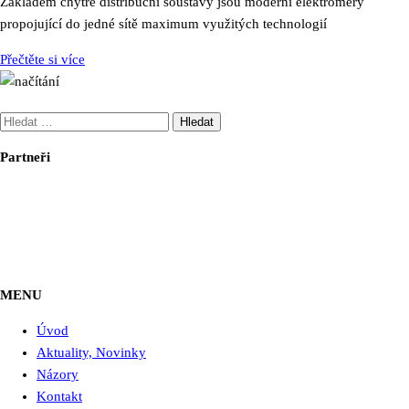
Základem chytré distribuční soustavy jsou moderní elektroměry
propojující do jedné sítě maximum využitých technologií
Přečtěte si více
Vyhledávání
Partneři
MENU
Úvod
Aktuality, Novinky
Názory
Kontakt