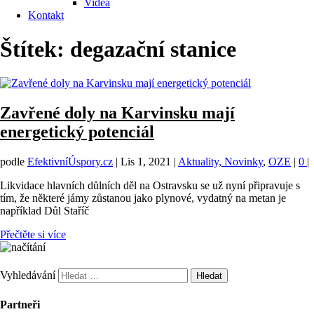
Videa
Kontakt
Štítek:
degazační stanice
Zavřené doly na Karvinsku mají
energetický potenciál
podle
EfektivníÚspory.cz
|
Lis 1, 2021
|
Aktuality, Novinky
,
OZE
|
0
|
Likvidace hlavních důlních děl na Ostravsku se už nyní připravuje s
tím, že některé jámy zůstanou jako plynové, vydatný na metan je
například Důl Staříč
Přečtěte si více
Vyhledávání
Partneři