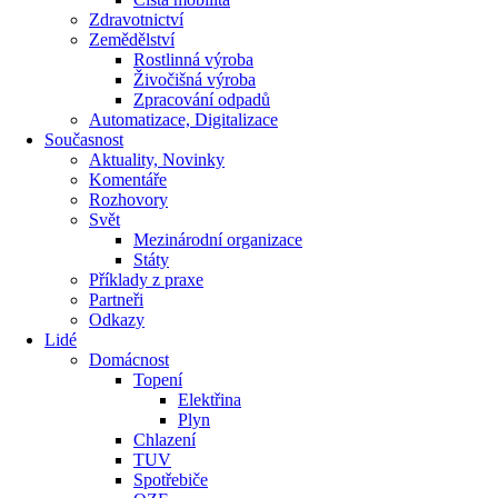
Zdravotnictví
Zemědělství
Rostlinná výroba
Živočišná výroba
Zpracování odpadů
Automatizace, Digitalizace
Současnost
Aktuality, Novinky
Komentáře
Rozhovory
Svět
Mezinárodní organizace
Státy
Příklady z praxe
Partneři
Odkazy
Lidé
Domácnost
Topení
Elektřina
Plyn
Chlazení
TUV
Spotřebiče