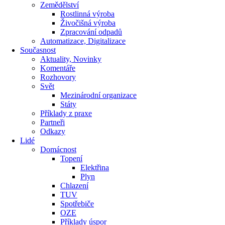
Zemědělství
Rostlinná výroba
Živočišná výroba
Zpracování odpadů
Automatizace, Digitalizace
Současnost
Aktuality, Novinky
Komentáře
Rozhovory
Svět
Mezinárodní organizace
Státy
Příklady z praxe
Partneři
Odkazy
Lidé
Domácnost
Topení
Elektřina
Plyn
Chlazení
TUV
Spotřebiče
OZE
Příklady úspor