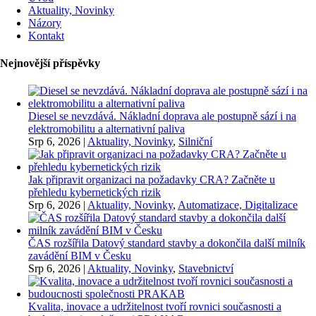
Aktuality, Novinky
Názory
Kontakt
Nejnovější příspěvky
Diesel se nevzdává. Nákladní doprava ale postupně sází i na
elektromobilitu a alternativní paliva
Srp 6, 2026
|
Aktuality, Novinky
,
Silniční
Jak připravit organizaci na požadavky CRA? Začněte u
přehledu kybernetických rizik
Srp 6, 2026
|
Aktuality, Novinky
,
Automatizace, Digitalizace
ČAS rozšířila Datový standard stavby a dokončila další milník
zavádění BIM v Česku
Srp 6, 2026
|
Aktuality, Novinky
,
Stavebnictví
Kvalita, inovace a udržitelnost tvoří rovnici současnosti a