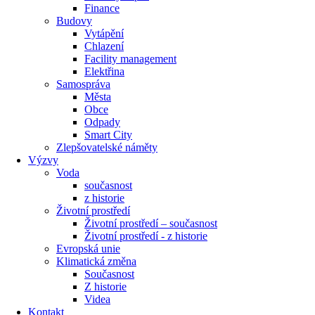
Finance
Budovy
Vytápění
Chlazení
Facility management
Elektřina
Samospráva
Města
Obce
Odpady
Smart City
Zlepšovatelské náměty
Výzvy
Voda
současnost
z historie
Životní prostředí
Životní prostředí – současnost
Životní prostředí ​- z historie
Evropská unie
Klimatická změna
Současnost
Z historie
Videa
Kontakt