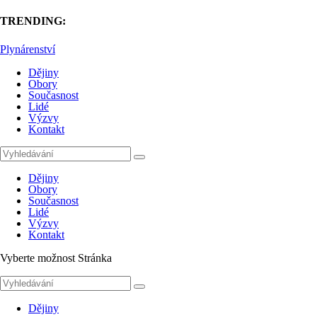
TRENDING:
Plynárenství
Dějiny
Obory
Současnost
Lidé
Výzvy
Kontakt
Dějiny
Obory
Současnost
Lidé
Výzvy
Kontakt
Vyberte možnost Stránka
Dějiny