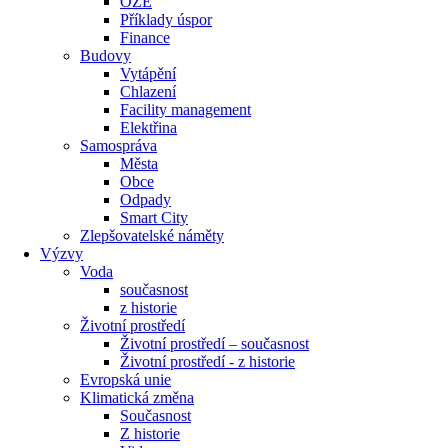
OZE
Příklady úspor
Finance
Budovy
Vytápění
Chlazení
Facility management
Elektřina
Samospráva
Města
Obce
Odpady
Smart City
Zlepšovatelské náměty
Výzvy
Voda
současnost
z historie
Životní prostředí
Životní prostředí – současnost
Životní prostředí ​- z historie
Evropská unie
Klimatická změna
Současnost
Z historie