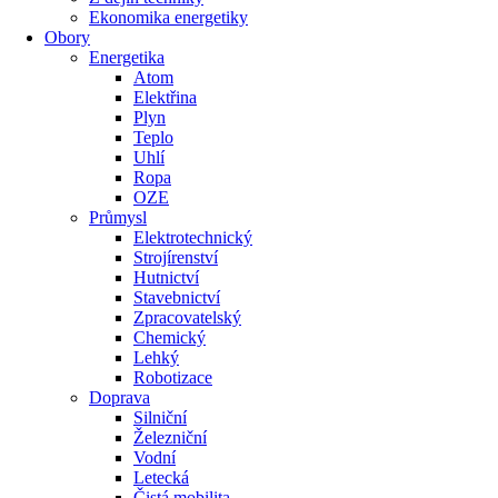
Ekonomika energetiky
Obory
Energetika
Atom
Elektřina
Plyn
Teplo
Uhlí
Ropa
OZE
Průmysl
Elektrotechnický
Strojírenství
Hutnictví
Stavebnictví
Zpracovatelský
Chemický
Lehký
Robotizace
Doprava
Silniční
Železniční
Vodní
Letecká
Čistá mobilita