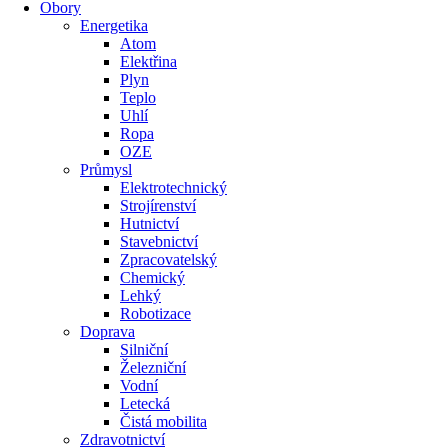
Obory
Energetika
Atom
Elektřina
Plyn
Teplo
Uhlí
Ropa
OZE
Průmysl
Elektrotechnický
Strojírenství
Hutnictví
Stavebnictví
Zpracovatelský
Chemický
Lehký
Robotizace
Doprava
Silniční
Železniční
Vodní
Letecká
Čistá mobilita
Zdravotnictví