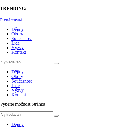
TRENDING:
Plynárenství
Dějiny
Obory
Současnost
Lidé
Výzvy
Kontakt
Dějiny
Obory
Současnost
Lidé
Výzvy
Kontakt
Vyberte možnost Stránka
Dějiny