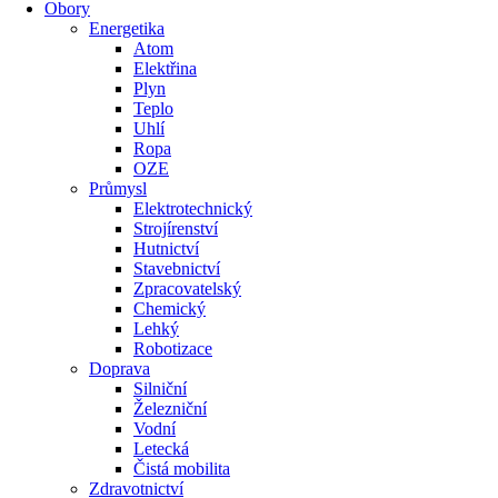
Obory
Energetika
Atom
Elektřina
Plyn
Teplo
Uhlí
Ropa
OZE
Průmysl
Elektrotechnický
Strojírenství
Hutnictví
Stavebnictví
Zpracovatelský
Chemický
Lehký
Robotizace
Doprava
Silniční
Železniční
Vodní
Letecká
Čistá mobilita
Zdravotnictví