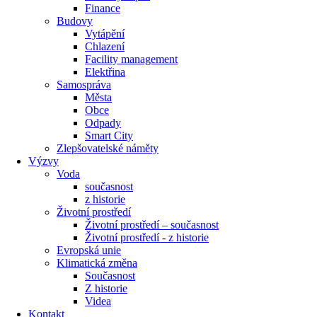
Finance
Budovy
Vytápění
Chlazení
Facility management
Elektřina
Samospráva
Města
Obce
Odpady
Smart City
Zlepšovatelské náměty
Výzvy
Voda
současnost
z historie
Životní prostředí
Životní prostředí – současnost
Životní prostředí ​- z historie
Evropská unie
Klimatická změna
Současnost
Z historie
Videa
Kontakt