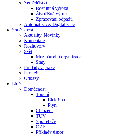
Zemědělství
Rostlinná výroba
Živočišná výroba
Zpracování odpadů
Automatizace, Digitalizace
Současnost
Aktuality, Novinky
Komentáře
Rozhovory
Svět
Mezinárodní organizace
Státy
Příklady z praxe
Partneři
Odkazy
Lidé
Domácnost
Topení
Elektřina
Plyn
Chlazení
TUV
Spotřebiče
OZE
Příklady úspor