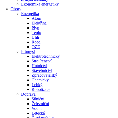
Ekonomika energetiky
Obory
Energetika
Atom
Elektřina
Plyn
Teplo
Uhlí
Ropa
OZE
Průmysl
Elektrotechnický
Strojírenství
Hutnictví
Stavebnictví
Zpracovatelský
Chemický
Lehký
Robotizace
Doprava
Silniční
Železniční
Vodní
Letecká
Čistá mobilita