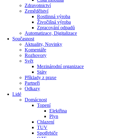
Zdravotnictví
Zemědělství
Rostlinná výroba
Živočišná výroba
Zpracování odpadů
Automatizace, Digitalizace
Současnost
Aktuality, Novinky
Komentáře
Rozhovory
Svět
Mezinárodní organizace
Státy
Příklady z praxe
Partneři
Odkazy
Lidé
Domácnost
Topení
Elektřina
Plyn
Chlazení
TUV
Spotřebiče