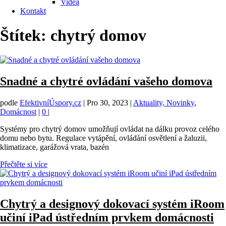
Videa
Kontakt
Štítek:
chytrý domov
Snadné a chytré ovládání vašeho domova
podle
EfektivníÚspory.cz
|
Pro 30, 2023
|
Aktuality, Novinky
,
Domácnost
|
0
|
Systémy pro chytrý domov umožňují ovládat na dálku provoz celého
domu nebo bytu. Regulace vytápění, ovládání osvětlení a žaluzii,
klimatizace, garážová vrata, bazén
Přečtěte si více
Chytrý a designový dokovací systém iRoom
učiní iPad ústředním prvkem domácnosti