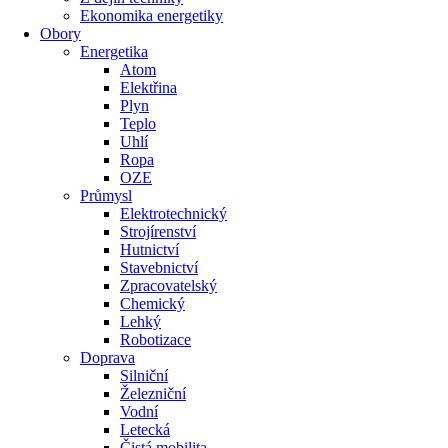
Ekonomika energetiky
Obory
Energetika
Atom
Elektřina
Plyn
Teplo
Uhlí
Ropa
OZE
Průmysl
Elektrotechnický
Strojírenství
Hutnictví
Stavebnictví
Zpracovatelský
Chemický
Lehký
Robotizace
Doprava
Silniční
Železniční
Vodní
Letecká
Čistá mobilita