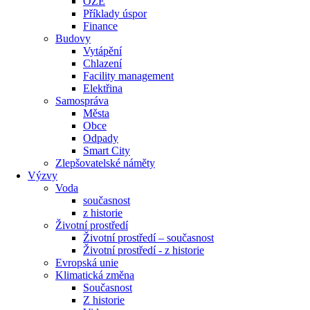
OZE
Příklady úspor
Finance
Budovy
Vytápění
Chlazení
Facility management
Elektřina
Samospráva
Města
Obce
Odpady
Smart City
Zlepšovatelské náměty
Výzvy
Voda
současnost
z historie
Životní prostředí
Životní prostředí – současnost
Životní prostředí ​- z historie
Evropská unie
Klimatická změna
Současnost
Z historie