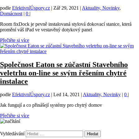
podle
EfektivníÚspory.cz
|
Zář 29, 2021
|
Aktuality, Novinky
,
Domácnost
|
0
|
Room fixDock je pevně instalovaná stylová dokovací stanice, která
promění váš iPad ve vestavěný dotykový panel
Přečtěte si více
Společnost Eaton se zúčastní Stavebního
veletrhu on-line se svým řešením chytré
instalace
podle
EfektivníÚspory.cz
|
Led 14, 2021
|
Aktuality, Novinky
|
0
|
Jak fungují a co přinášejí systémy pro chytrý domov
Přečtěte si více
Vyhledávání