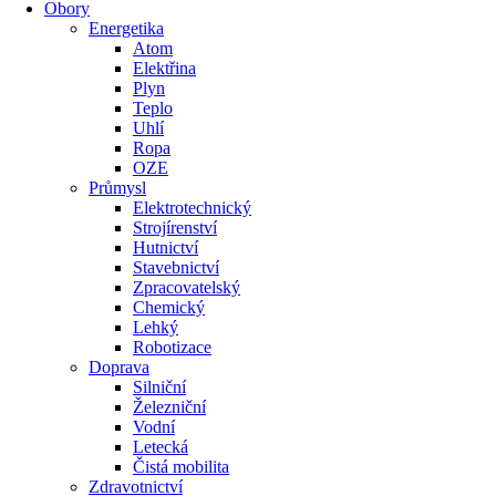
Obory
Energetika
Atom
Elektřina
Plyn
Teplo
Uhlí
Ropa
OZE
Průmysl
Elektrotechnický
Strojírenství
Hutnictví
Stavebnictví
Zpracovatelský
Chemický
Lehký
Robotizace
Doprava
Silniční
Železniční
Vodní
Letecká
Čistá mobilita
Zdravotnictví