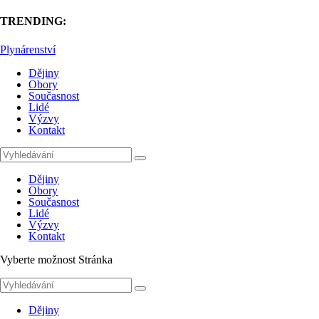
TRENDING:
Plynárenství
Dějiny
Obory
Současnost
Lidé
Výzvy
Kontakt
Dějiny
Obory
Současnost
Lidé
Výzvy
Kontakt
Vyberte možnost Stránka
Dějiny