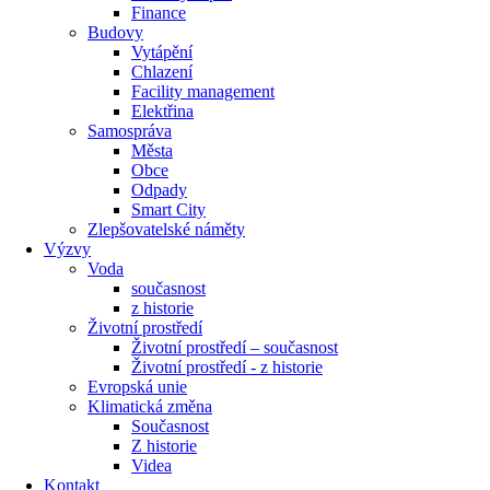
Finance
Budovy
Vytápění
Chlazení
Facility management
Elektřina
Samospráva
Města
Obce
Odpady
Smart City
Zlepšovatelské náměty
Výzvy
Voda
současnost
z historie
Životní prostředí
Životní prostředí – současnost
Životní prostředí ​- z historie
Evropská unie
Klimatická změna
Současnost
Z historie
Videa
Kontakt