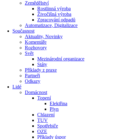
Zemědělství
Rostlinná výroba
Živočišná výroba
Zpracování odpadů
Automatizace, Digitalizace
Současnost
Aktuality, Novinky
Komentáře
Rozhovory
Svět
Mezinárodní organizace
Státy
Příklady z praxe
Partneři
Odkazy
Lidé
Domácnost
Topení
Elektřina
Plyn
Chlazení
TUV
Spotřebiče
OZE
Příklady úspor