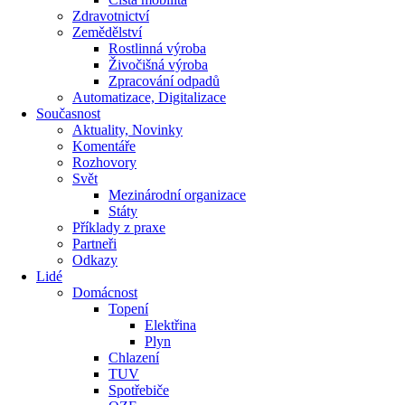
Zdravotnictví
Zemědělství
Rostlinná výroba
Živočišná výroba
Zpracování odpadů
Automatizace, Digitalizace
Současnost
Aktuality, Novinky
Komentáře
Rozhovory
Svět
Mezinárodní organizace
Státy
Příklady z praxe
Partneři
Odkazy
Lidé
Domácnost
Topení
Elektřina
Plyn
Chlazení
TUV
Spotřebiče