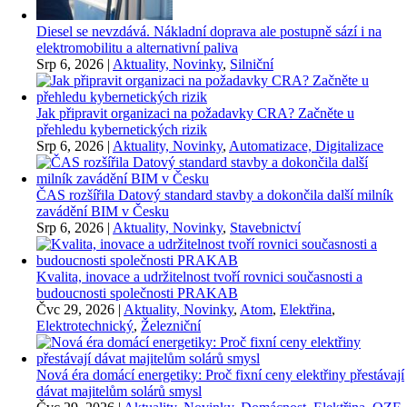
Diesel se nevzdává. Nákladní doprava ale postupně sází i na
elektromobilitu a alternativní paliva
Srp 6, 2026
|
Aktuality, Novinky
,
Silniční
Jak připravit organizaci na požadavky CRA? Začněte u
přehledu kybernetických rizik
Srp 6, 2026
|
Aktuality, Novinky
,
Automatizace, Digitalizace
ČAS rozšířila Datový standard stavby a dokončila další milník
zavádění BIM v Česku
Srp 6, 2026
|
Aktuality, Novinky
,
Stavebnictví
Kvalita, inovace a udržitelnost tvoří rovnici současnosti a
budoucnosti společnosti PRAKAB
Čvc 29, 2026
|
Aktuality, Novinky
,
Atom
,
Elektřina
,
Elektrotechnický
,
Železniční
Nová éra domácí energetiky: Proč fixní ceny elektřiny přestávají
dávat majitelům solárů smysl