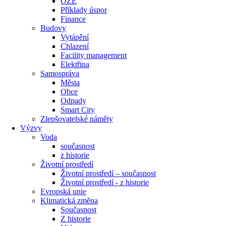
OZE
Příklady úspor
Finance
Budovy
Vytápění
Chlazení
Facility management
Elektřina
Samospráva
Města
Obce
Odpady
Smart City
Zlepšovatelské náměty
Výzvy
Voda
současnost
z historie
Životní prostředí
Životní prostředí – současnost
Životní prostředí ​- z historie
Evropská unie
Klimatická změna
Současnost
Z historie