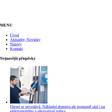
MENU
Úvod
Aktuality, Novinky
Názory
Kontakt
Nejnovější příspěvky
Diesel se nevzdává. Nákladní doprava ale postupně sází i na
elektromobilitu a alternativní paliva