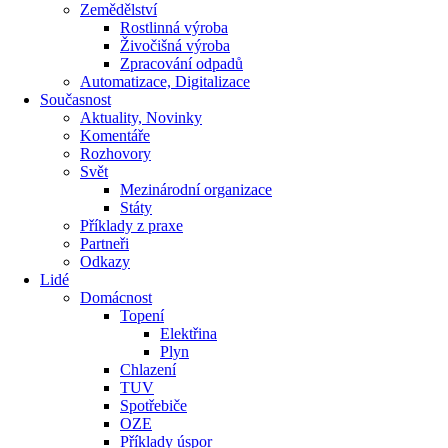
Zemědělství
Rostlinná výroba
Živočišná výroba
Zpracování odpadů
Automatizace, Digitalizace
Současnost
Aktuality, Novinky
Komentáře
Rozhovory
Svět
Mezinárodní organizace
Státy
Příklady z praxe
Partneři
Odkazy
Lidé
Domácnost
Topení
Elektřina
Plyn
Chlazení
TUV
Spotřebiče
OZE
Příklady úspor