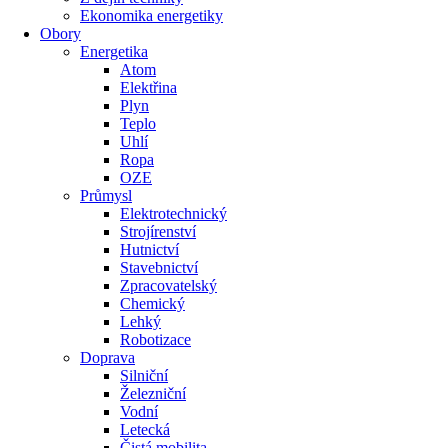
Ekonomika energetiky
Obory
Energetika
Atom
Elektřina
Plyn
Teplo
Uhlí
Ropa
OZE
Průmysl
Elektrotechnický
Strojírenství
Hutnictví
Stavebnictví
Zpracovatelský
Chemický
Lehký
Robotizace
Doprava
Silniční
Železniční
Vodní
Letecká
Čistá mobilita