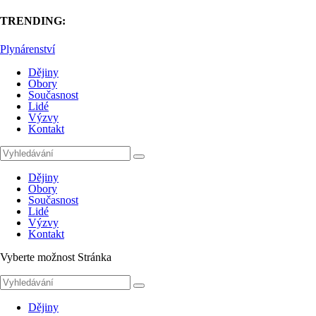
TRENDING:
Plynárenství
Dějiny
Obory
Současnost
Lidé
Výzvy
Kontakt
Dějiny
Obory
Současnost
Lidé
Výzvy
Kontakt
Vyberte možnost Stránka
Dějiny