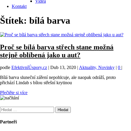
Videa
Kontakt
Štítek:
bílá barva
Proč se bílá barva střech stane možná
stejně oblíbená jako u aut?
podle
EfektivníÚspory.cz
|
Dub 13, 2020
|
Aktuality, Novinky
|
0
|
Bílá barva sluneční záření nepohlcuje, ale naopak odráží, proto
přichází Lindab s bílou střešní krytinou
Přečtěte si více
Vyhledávání
Partneři