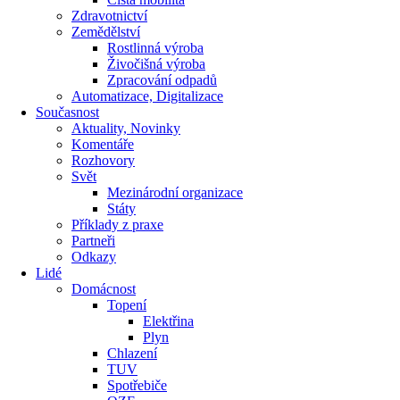
Zdravotnictví
Zemědělství
Rostlinná výroba
Živočišná výroba
Zpracování odpadů
Automatizace, Digitalizace
Současnost
Aktuality, Novinky
Komentáře
Rozhovory
Svět
Mezinárodní organizace
Státy
Příklady z praxe
Partneři
Odkazy
Lidé
Domácnost
Topení
Elektřina
Plyn
Chlazení
TUV
Spotřebiče