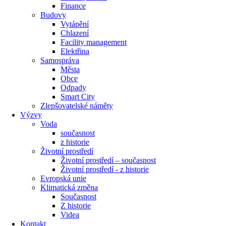
Finance
Budovy
Vytápění
Chlazení
Facility management
Elektřina
Samospráva
Města
Obce
Odpady
Smart City
Zlepšovatelské náměty
Výzvy
Voda
současnost
z historie
Životní prostředí
Životní prostředí – současnost
Životní prostředí ​- z historie
Evropská unie
Klimatická změna
Současnost
Z historie
Videa
Kontakt