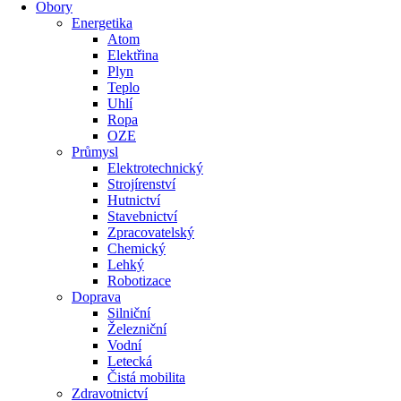
Obory
Energetika
Atom
Elektřina
Plyn
Teplo
Uhlí
Ropa
OZE
Průmysl
Elektrotechnický
Strojírenství
Hutnictví
Stavebnictví
Zpracovatelský
Chemický
Lehký
Robotizace
Doprava
Silniční
Železniční
Vodní
Letecká
Čistá mobilita
Zdravotnictví