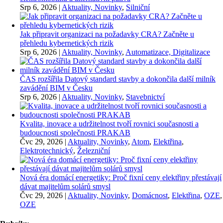
Srp 6, 2026
|
Aktuality, Novinky
,
Silniční
Jak připravit organizaci na požadavky CRA? Začněte u
přehledu kybernetických rizik
Srp 6, 2026
|
Aktuality, Novinky
,
Automatizace, Digitalizace
ČAS rozšířila Datový standard stavby a dokončila další milník
zavádění BIM v Česku
Srp 6, 2026
|
Aktuality, Novinky
,
Stavebnictví
Kvalita, inovace a udržitelnost tvoří rovnici současnosti a
budoucnosti společnosti PRAKAB
Čvc 29, 2026
|
Aktuality, Novinky
,
Atom
,
Elektřina
,
Elektrotechnický
,
Železniční
Nová éra domácí energetiky: Proč fixní ceny elektřiny přestávají
dávat majitelům solárů smysl
Čvc 29, 2026
|
Aktuality, Novinky
,
Domácnost
,
Elektřina
,
OZE
,
OZE