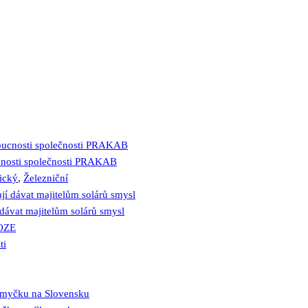
oucnosti společnosti PRAKAB
ický
,
Železniční
 dávat majitelům solárů smysl
OZE