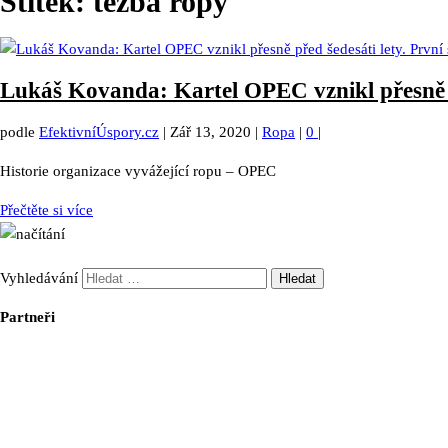
Štítek:
těžba ropy
Lukáš Kovanda: Kartel OPEC vznikl přesně p
podle
EfektivníÚspory.cz
|
Zář 13, 2020
|
Ropa
|
0
|
Historie organizace vyvážející ropu – OPEC
Přečtěte si více
Vyhledávání
Partneři