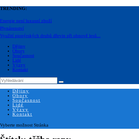
TRENDING:
Energie není luxusní zboží
Plynárenství
Využití pionýrských druhů dřevin při obnově lesů...
Dějiny
Obory
Současnost
Lidé
Výzvy
Kontakt
Dějiny
Obory
Současnost
Lidé
Výzvy
Kontakt
Vyberte možnost Stránka