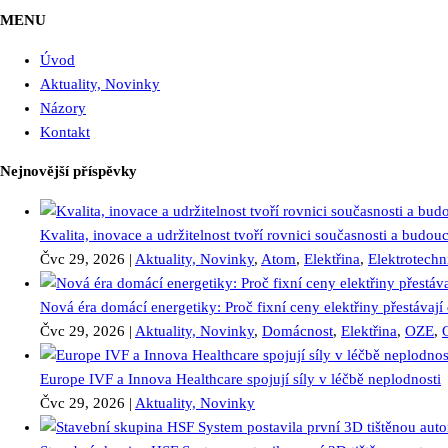
MENU
Úvod
Aktuality, Novinky
Názory
Kontakt
Nejnovější příspěvky
Kvalita, inovace a udržitelnost tvoří rovnici současnosti a bud
Čvc 29, 2026
|
Aktuality, Novinky
,
Atom
,
Elektřina
,
Elektrotechn
Nová éra domácí energetiky: Proč fixní ceny elektřiny přestávají
Čvc 29, 2026
|
Aktuality, Novinky
,
Domácnost
,
Elektřina
,
OZE
,
Europe IVF a Innova Healthcare spojují síly v léčbě neplodnosti
Čvc 29, 2026
|
Aktuality, Novinky