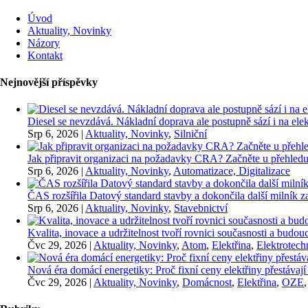
Úvod
Aktuality, Novinky
Názory
Kontakt
Nejnovější příspěvky
Diesel se nevzdává. Nákladní doprava ale postupně sází i na elekt
Srp 6, 2026
|
Aktuality, Novinky
,
Silniční
Jak připravit organizaci na požadavky CRA? Začněte u přehledu
Srp 6, 2026
|
Aktuality, Novinky
,
Automatizace, Digitalizace
ČAS rozšířila Datový standard stavby a dokončila další milník
Srp 6, 2026
|
Aktuality, Novinky
,
Stavebnictví
Kvalita, inovace a udržitelnost tvoří rovnici současnosti a bu
Čvc 29, 2026
|
Aktuality, Novinky
,
Atom
,
Elektřina
,
Elektrotech
Nová éra domácí energetiky: Proč fixní ceny elektřiny přestávají
Čvc 29, 2026
|
Aktuality, Novinky
,
Domácnost
,
Elektřina
,
OZE