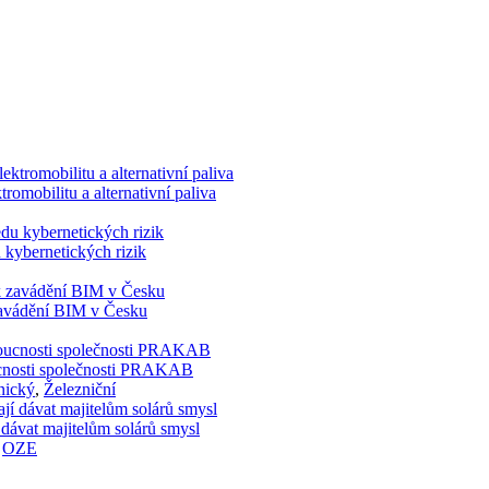
romobilitu a alternativní paliva
 kybernetických rizik
 zavádění BIM v Česku
doucnosti společnosti PRAKAB
nický
,
Železniční
 dávat majitelům solárů smysl
,
OZE