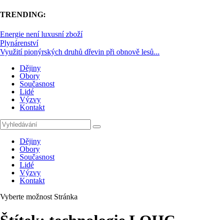
TRENDING:
Energie není luxusní zboží
Plynárenství
Využití pionýrských druhů dřevin při obnově lesů...
Dějiny
Obory
Současnost
Lidé
Výzvy
Kontakt
Dějiny
Obory
Současnost
Lidé
Výzvy
Kontakt
Vyberte možnost Stránka