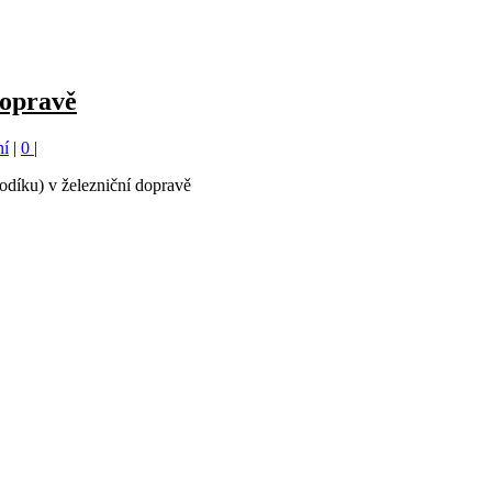
dopravě
ní
|
0
|
odíku) v železniční dopravě