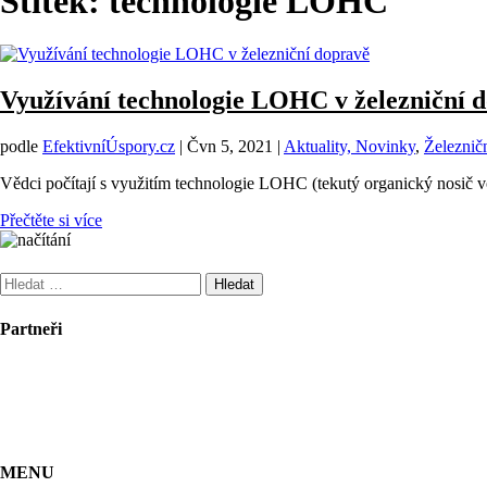
Štítek:
technologie LOHC
Využívání technologie LOHC v železniční 
podle
EfektivníÚspory.cz
|
Čvn 5, 2021
|
Aktuality, Novinky
,
Železnič
Vědci počítají s využitím technologie LOHC (tekutý organický nosič v
Přečtěte si více
Vyhledávání
Partneři
MENU