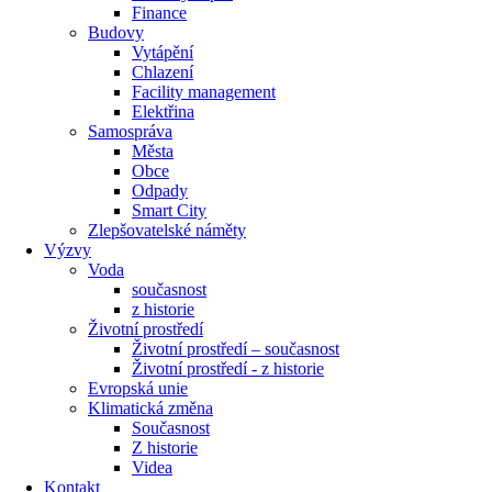
Finance
Budovy
Vytápění
Chlazení
Facility management
Elektřina
Samospráva
Města
Obce
Odpady
Smart City
Zlepšovatelské náměty
Výzvy
Voda
současnost
z historie
Životní prostředí
Životní prostředí – současnost
Životní prostředí ​- z historie
Evropská unie
Klimatická změna
Současnost
Z historie
Videa
Kontakt