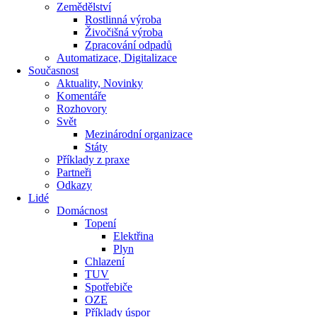
Zemědělství
Rostlinná výroba
Živočišná výroba
Zpracování odpadů
Automatizace, Digitalizace
Současnost
Aktuality, Novinky
Komentáře
Rozhovory
Svět
Mezinárodní organizace
Státy
Příklady z praxe
Partneři
Odkazy
Lidé
Domácnost
Topení
Elektřina
Plyn
Chlazení
TUV
Spotřebiče
OZE
Příklady úspor