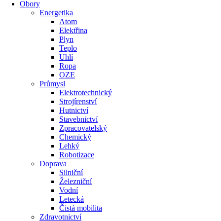
Obory
Energetika
Atom
Elektřina
Plyn
Teplo
Uhlí
Ropa
OZE
Průmysl
Elektrotechnický
Strojírenství
Hutnictví
Stavebnictví
Zpracovatelský
Chemický
Lehký
Robotizace
Doprava
Silniční
Železniční
Vodní
Letecká
Čistá mobilita
Zdravotnictví