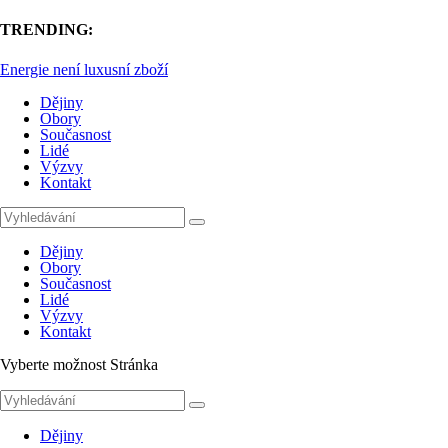
TRENDING:
Plynárenství
Dějiny
Obory
Současnost
Lidé
Výzvy
Kontakt
Dějiny
Obory
Současnost
Lidé
Výzvy
Kontakt
Vyberte možnost Stránka
Dějiny