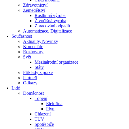
Zdravotnictví
Zemědělství
Rostlinná výroba
Živočišná výroba
Zpracování odpadů
Automatizace, Digitalizace
Současnost
Aktuality, Novinky
Komentáře
Rozhovory
Svět
Mezinárodní organizace
Státy
Příklady z praxe
Partneři
Odkazy
Lidé
Domácnost
Topení
Elektřina
Plyn
Chlazení
TUV
Spotřebiče