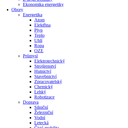
Ekonomika energetiky
Obory
Energetika
Atom
Elektřina
Plyn
Teplo
Uhlí
Ropa
OZE
Průmysl
Elektrotechnický
Strojírenství
Hutnictví
Stavebnictví
Zpracovatelský
Chemický
Lehký
Robotizace
Doprava
Silniční
Železniční
Vodní
Letecká
Čistá mobilita