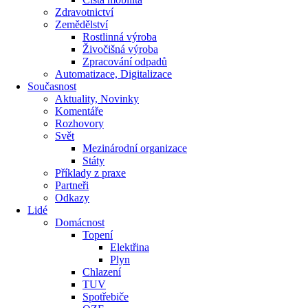
Zdravotnictví
Zemědělství
Rostlinná výroba
Živočišná výroba
Zpracování odpadů
Automatizace, Digitalizace
Současnost
Aktuality, Novinky
Komentáře
Rozhovory
Svět
Mezinárodní organizace
Státy
Příklady z praxe
Partneři
Odkazy
Lidé
Domácnost
Topení
Elektřina
Plyn
Chlazení
TUV
Spotřebiče