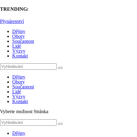
TRENDING:
Plynárenství
Dějiny
Obory
Současnost
Lidé
Výzvy
Kontakt
Dějiny
Obory
Současnost
Lidé
Výzvy
Kontakt
Vyberte možnost Stránka
Dějiny