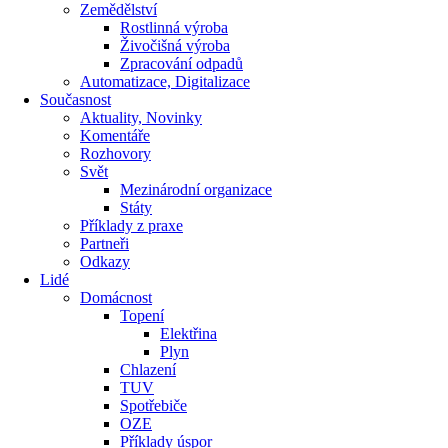
Zemědělství
Rostlinná výroba
Živočišná výroba
Zpracování odpadů
Automatizace, Digitalizace
Současnost
Aktuality, Novinky
Komentáře
Rozhovory
Svět
Mezinárodní organizace
Státy
Příklady z praxe
Partneři
Odkazy
Lidé
Domácnost
Topení
Elektřina
Plyn
Chlazení
TUV
Spotřebiče
OZE
Příklady úspor