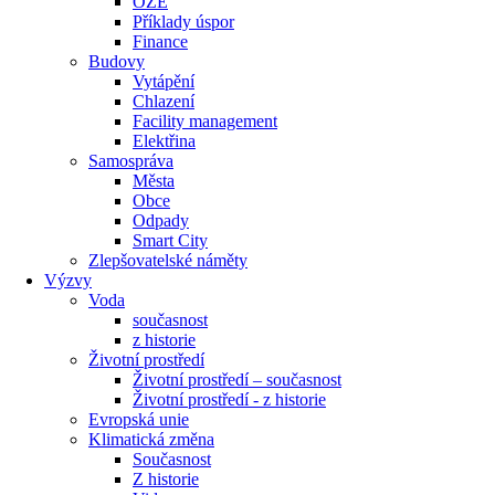
OZE
Příklady úspor
Finance
Budovy
Vytápění
Chlazení
Facility management
Elektřina
Samospráva
Města
Obce
Odpady
Smart City
Zlepšovatelské náměty
Výzvy
Voda
současnost
z historie
Životní prostředí
Životní prostředí – současnost
Životní prostředí ​- z historie
Evropská unie
Klimatická změna
Současnost
Z historie