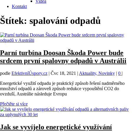
Videa
Kontakt
Štítek:
spalování odpadů
Parní turbína Doosan Škoda Power bude
srdcem první spalovny odpadů v Austrálii
podle
EfektivníÚspory.cz
|
Čvc 18, 2021
|
Aktuality, Novinky
|
0
|
Energetické využití odpadu je praktický způsob řešení nadměrného
množství odpadů a zároveň způsob redukce vypouštění CO2 do
ovzduší, Austrálie následuje Evropu
Přečtěte si více
Jak se vyvíjelo energetické využívání