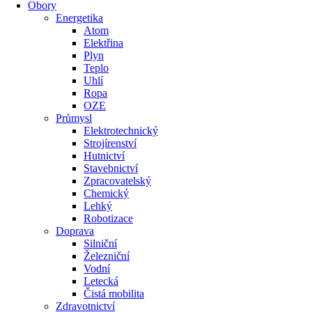
Obory
Energetika
Atom
Elektřina
Plyn
Teplo
Uhlí
Ropa
OZE
Průmysl
Elektrotechnický
Strojírenství
Hutnictví
Stavebnictví
Zpracovatelský
Chemický
Lehký
Robotizace
Doprava
Silniční
Železniční
Vodní
Letecká
Čistá mobilita
Zdravotnictví