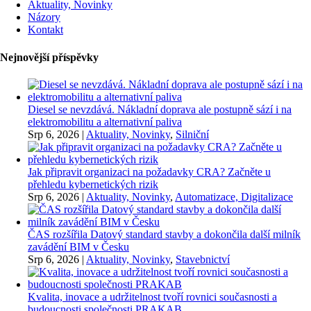
Aktuality, Novinky
Názory
Kontakt
Nejnovější příspěvky
Diesel se nevzdává. Nákladní doprava ale postupně sází i na
elektromobilitu a alternativní paliva
Srp 6, 2026
|
Aktuality, Novinky
,
Silniční
Jak připravit organizaci na požadavky CRA? Začněte u
přehledu kybernetických rizik
Srp 6, 2026
|
Aktuality, Novinky
,
Automatizace, Digitalizace
ČAS rozšířila Datový standard stavby a dokončila další milník
zavádění BIM v Česku
Srp 6, 2026
|
Aktuality, Novinky
,
Stavebnictví
Kvalita, inovace a udržitelnost tvoří rovnici současnosti a
budoucnosti společnosti PRAKAB