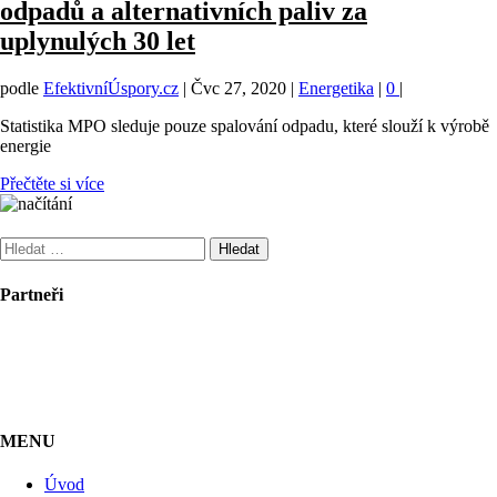
odpadů a alternativních paliv za
uplynulých 30 let
podle
EfektivníÚspory.cz
|
Čvc 27, 2020
|
Energetika
|
0
|
Statistika MPO sleduje pouze spalování odpadu, které slouží k výrobě
energie
Přečtěte si více
Vyhledávání
Partneři
MENU
Úvod