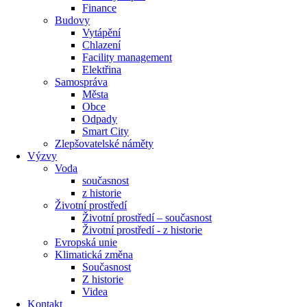
Finance
Budovy
Vytápění
Chlazení
Facility management
Elektřina
Samospráva
Města
Obce
Odpady
Smart City
Zlepšovatelské náměty
Výzvy
Voda
současnost
z historie
Životní prostředí
Životní prostředí – současnost
Životní prostředí ​- z historie
Evropská unie
Klimatická změna
Současnost
Z historie
Videa
Kontakt