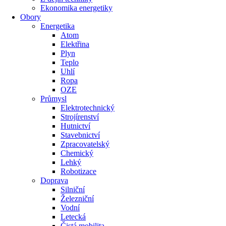
Ekonomika energetiky
Obory
Energetika
Atom
Elektřina
Plyn
Teplo
Uhlí
Ropa
OZE
Průmysl
Elektrotechnický
Strojírenství
Hutnictví
Stavebnictví
Zpracovatelský
Chemický
Lehký
Robotizace
Doprava
Silniční
Železniční
Vodní
Letecká
Čistá mobilita