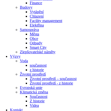
Finance
Budovy
Vytápění
Chlazení
Facility management
Elektřina
Samospráva
Města
Obce
Odpady
Smart City
Zlepšovatelské náměty
Výzvy
Voda
současnost
z historie
Životní prostředí
Životní prostředí – současnost
Životní prostředí ​- z historie
Evropská unie
Klimatická změna
Současnost
Z historie
Videa
Kontakt