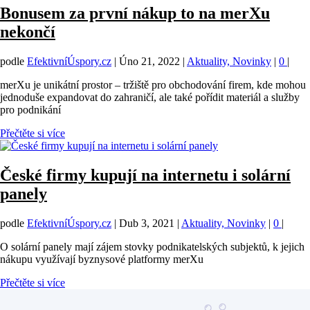
Bonusem za první nákup to na merXu
nekončí
podle
EfektivníÚspory.cz
|
Úno 21, 2022
|
Aktuality, Novinky
|
0
|
merXu je unikátní prostor – tržiště pro obchodování firem, kde mohou
jednoduše expandovat do zahraničí, ale také pořídit materiál a služby
pro podnikání
Přečtěte si více
České firmy kupují na internetu i solární
panely
podle
EfektivníÚspory.cz
|
Dub 3, 2021
|
Aktuality, Novinky
|
0
|
O solární panely mají zájem stovky podnikatelských subjektů, k jejich
nákupu využívají byznysové platformy merXu
Přečtěte si více