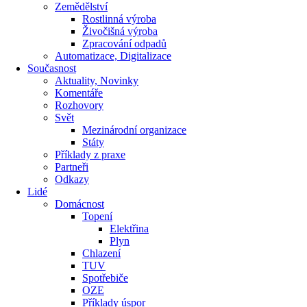
Zemědělství
Rostlinná výroba
Živočišná výroba
Zpracování odpadů
Automatizace, Digitalizace
Současnost
Aktuality, Novinky
Komentáře
Rozhovory
Svět
Mezinárodní organizace
Státy
Příklady z praxe
Partneři
Odkazy
Lidé
Domácnost
Topení
Elektřina
Plyn
Chlazení
TUV
Spotřebiče
OZE
Příklady úspor