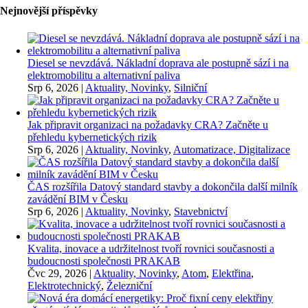
Nejnovější příspěvky
Diesel se nevzdává. Nákladní doprava ale postupně sází i na
elektromobilitu a alternativní paliva
Srp 6, 2026
|
Aktuality, Novinky
,
Silniční
Jak připravit organizaci na požadavky CRA? Začněte u
přehledu kybernetických rizik
Srp 6, 2026
|
Aktuality, Novinky
,
Automatizace, Digitalizace
ČAS rozšířila Datový standard stavby a dokončila další milník
zavádění BIM v Česku
Srp 6, 2026
|
Aktuality, Novinky
,
Stavebnictví
Kvalita, inovace a udržitelnost tvoří rovnici současnosti a
budoucnosti společnosti PRAKAB
Čvc 29, 2026
|
Aktuality, Novinky
,
Atom
,
Elektřina
,
Elektrotechnický
,
Železniční