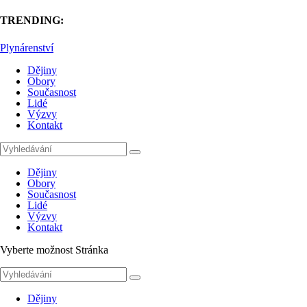
TRENDING:
Plynárenství
Dějiny
Obory
Současnost
Lidé
Výzvy
Kontakt
Dějiny
Obory
Současnost
Lidé
Výzvy
Kontakt
Vyberte možnost Stránka
Dějiny