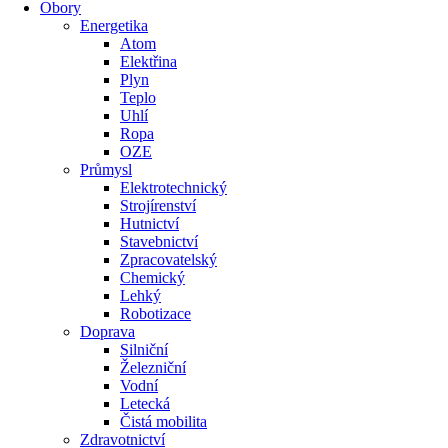
Obory
Energetika
Atom
Elektřina
Plyn
Teplo
Uhlí
Ropa
OZE
Průmysl
Elektrotechnický
Strojírenství
Hutnictví
Stavebnictví
Zpracovatelský
Chemický
Lehký
Robotizace
Doprava
Silniční
Železniční
Vodní
Letecká
Čistá mobilita
Zdravotnictví