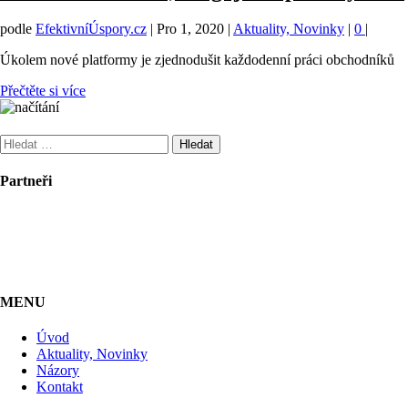
podle
EfektivníÚspory.cz
|
Pro 1, 2020
|
Aktuality, Novinky
|
0
|
Úkolem nové platformy je zjednodušit každodenní práci obchodníků
Přečtěte si více
Vyhledávání
Partneři
MENU
Úvod
Aktuality, Novinky
Názory
Kontakt