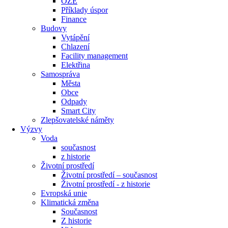
OZE
Příklady úspor
Finance
Budovy
Vytápění
Chlazení
Facility management
Elektřina
Samospráva
Města
Obce
Odpady
Smart City
Zlepšovatelské náměty
Výzvy
Voda
současnost
z historie
Životní prostředí
Životní prostředí – současnost
Životní prostředí ​- z historie
Evropská unie
Klimatická změna
Současnost
Z historie