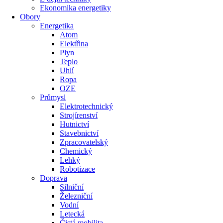
Ekonomika energetiky
Obory
Energetika
Atom
Elektřina
Plyn
Teplo
Uhlí
Ropa
OZE
Průmysl
Elektrotechnický
Strojírenství
Hutnictví
Stavebnictví
Zpracovatelský
Chemický
Lehký
Robotizace
Doprava
Silniční
Železniční
Vodní
Letecká
Čistá mobilita