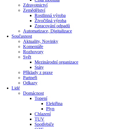
Zdravotnictví
Zemědělství
Rostlinná výroba
Živočišná výroba
Zpracování odpadů
Automatizace, Digitalizace
Současnost
Aktuality, Novinky
Komentáře
Rozhovory
Svět
Mezinárodní organizace
Státy
Příklady z praxe
Partneři
Odkazy
Lidé
Domácnost
Topení
Elektřina
Plyn
Chlazení
TUV
Spotřebiče