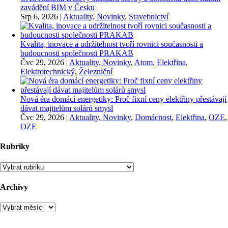
zavádění BIM v Česku
Srp 6, 2026
|
Aktuality, Novinky
,
Stavebnictví
Kvalita, inovace a udržitelnost tvoří rovnici současnosti a
budoucnosti společnosti PRAKAB
Čvc 29, 2026
|
Aktuality, Novinky
,
Atom
,
Elektřina
,
Elektrotechnický
,
Železniční
Nová éra domácí energetiky: Proč fixní ceny elektřiny přestávají
dávat majitelům solárů smysl
Čvc 29, 2026
|
Aktuality, Novinky
,
Domácnost
,
Elektřina
,
OZE
,
OZE
Rubriky
Rubriky
Archivy
Archivy