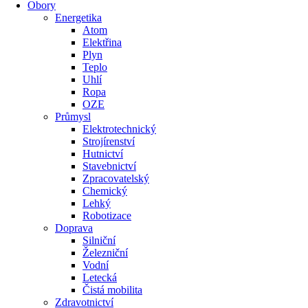
Obory
Energetika
Atom
Elektřina
Plyn
Teplo
Uhlí
Ropa
OZE
Průmysl
Elektrotechnický
Strojírenství
Hutnictví
Stavebnictví
Zpracovatelský
Chemický
Lehký
Robotizace
Doprava
Silniční
Železniční
Vodní
Letecká
Čistá mobilita
Zdravotnictví