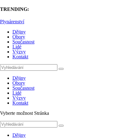
TRENDING:
Plynárenství
Dějiny
Obory
Současnost
Lidé
Výzvy
Kontakt
Dějiny
Obory
Současnost
Lidé
Výzvy
Kontakt
Vyberte možnost Stránka
Dějiny