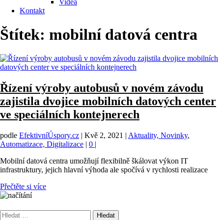
Videa
Kontakt
Štítek:
mobilní datová centra
Řízení výroby autobusů v novém závodu
zajistila dvojice mobilních datových center
ve speciálních kontejnerech
podle
EfektivníÚspory.cz
|
Kvě 2, 2021
|
Aktuality, Novinky
,
Automatizace, Digitalizace
|
0
|
Mobilní datová centra umožňují flexibilně škálovat výkon IT
infrastruktury, jejich hlavní výhoda ale spočívá v rychlosti realizace
Přečtěte si více
Vyhledávání