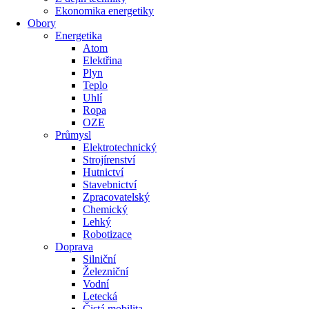
Ekonomika energetiky
Obory
Energetika
Atom
Elektřina
Plyn
Teplo
Uhlí
Ropa
OZE
Průmysl
Elektrotechnický
Strojírenství
Hutnictví
Stavebnictví
Zpracovatelský
Chemický
Lehký
Robotizace
Doprava
Silniční
Železniční
Vodní
Letecká
Čistá mobilita