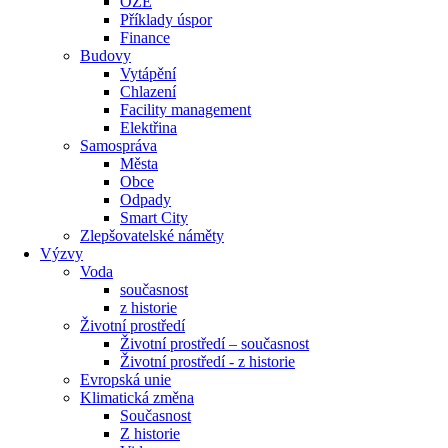
OZE
Příklady úspor
Finance
Budovy
Vytápění
Chlazení
Facility management
Elektřina
Samospráva
Města
Obce
Odpady
Smart City
Zlepšovatelské náměty
Výzvy
Voda
současnost
z historie
Životní prostředí
Životní prostředí – současnost
Životní prostředí ​- z historie
Evropská unie
Klimatická změna
Současnost
Z historie