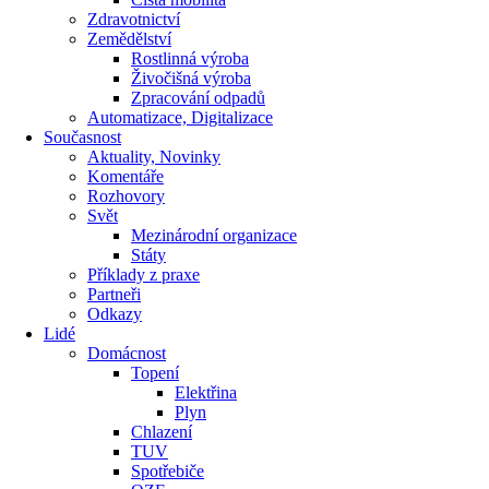
Zdravotnictví
Zemědělství
Rostlinná výroba
Živočišná výroba
Zpracování odpadů
Automatizace, Digitalizace
Současnost
Aktuality, Novinky
Komentáře
Rozhovory
Svět
Mezinárodní organizace
Státy
Příklady z praxe
Partneři
Odkazy
Lidé
Domácnost
Topení
Elektřina
Plyn
Chlazení
TUV
Spotřebiče