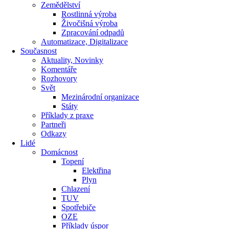
Zemědělství
Rostlinná výroba
Živočišná výroba
Zpracování odpadů
Automatizace, Digitalizace
Současnost
Aktuality, Novinky
Komentáře
Rozhovory
Svět
Mezinárodní organizace
Státy
Příklady z praxe
Partneři
Odkazy
Lidé
Domácnost
Topení
Elektřina
Plyn
Chlazení
TUV
Spotřebiče
OZE
Příklady úspor