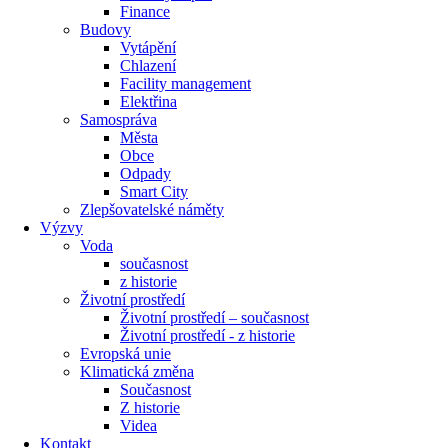
Finance
Budovy
Vytápění
Chlazení
Facility management
Elektřina
Samospráva
Města
Obce
Odpady
Smart City
Zlepšovatelské náměty
Výzvy
Voda
současnost
z historie
Životní prostředí
Životní prostředí – současnost
Životní prostředí ​- z historie
Evropská unie
Klimatická změna
Současnost
Z historie
Videa
Kontakt