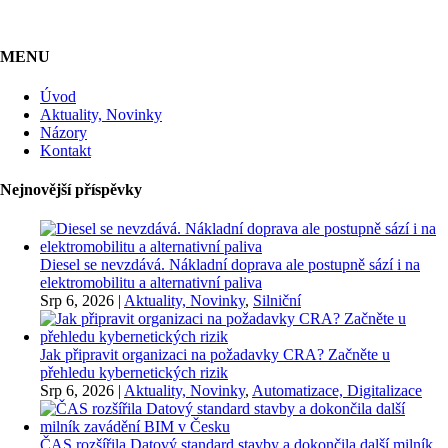
MENU
Úvod
Aktuality, Novinky
Názory
Kontakt
Nejnovější příspěvky
Diesel se nevzdává. Nákladní doprava ale postupně sází i na
elektromobilitu a alternativní paliva
Srp 6, 2026
|
Aktuality, Novinky
,
Silniční
Jak připravit organizaci na požadavky CRA? Začněte u
přehledu kybernetických rizik
Srp 6, 2026
|
Aktuality, Novinky
,
Automatizace, Digitalizace
ČAS rozšířila Datový standard stavby a dokončila další milník