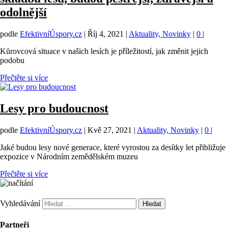
odolnější
podle
EfektivníÚspory.cz
|
Říj 4, 2021
|
Aktuality, Novinky
|
0
|
Kůrovcová situace v našich lesích je příležitostí, jak změnit jejich
podobu
Přečtěte si více
Lesy pro budoucnost
podle
EfektivníÚspory.cz
|
Kvě 27, 2021
|
Aktuality, Novinky
|
0
|
Jaké budou lesy nové generace, které vyrostou za desítky let přibližuje
expozice v Národním zemědělském muzeu
Přečtěte si více
Vyhledávání
Partneři