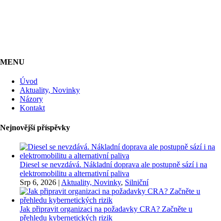
MENU
Úvod
Aktuality, Novinky
Názory
Kontakt
Nejnovější příspěvky
Diesel se nevzdává. Nákladní doprava ale postupně sází i na
elektromobilitu a alternativní paliva
Srp 6, 2026
|
Aktuality, Novinky
,
Silniční
Jak připravit organizaci na požadavky CRA? Začněte u
přehledu kybernetických rizik