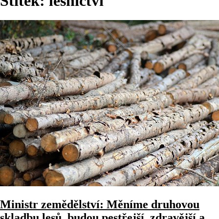
Štítek:
lesnictví
Ministr zemědělství: Měníme druhovou
skladbu lesů, budou pestřejší, zdravější a