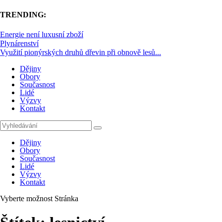
TRENDING:
Energie není luxusní zboží
Plynárenství
Využití pionýrských druhů dřevin při obnově lesů...
Dějiny
Obory
Současnost
Lidé
Výzvy
Kontakt
Dějiny
Obory
Současnost
Lidé
Výzvy
Kontakt
Vyberte možnost Stránka