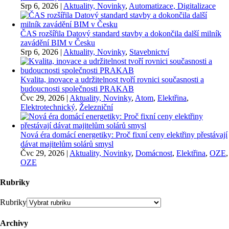
Srp 6, 2026
|
Aktuality, Novinky
,
Automatizace, Digitalizace
ČAS rozšířila Datový standard stavby a dokončila další milník
zavádění BIM v Česku
Srp 6, 2026
|
Aktuality, Novinky
,
Stavebnictví
Kvalita, inovace a udržitelnost tvoří rovnici současnosti a
budoucnosti společnosti PRAKAB
Čvc 29, 2026
|
Aktuality, Novinky
,
Atom
,
Elektřina
,
Elektrotechnický
,
Železniční
Nová éra domácí energetiky: Proč fixní ceny elektřiny přestávají
dávat majitelům solárů smysl
Čvc 29, 2026
|
Aktuality, Novinky
,
Domácnost
,
Elektřina
,
OZE
,
OZE
Rubriky
Rubriky
Archivy