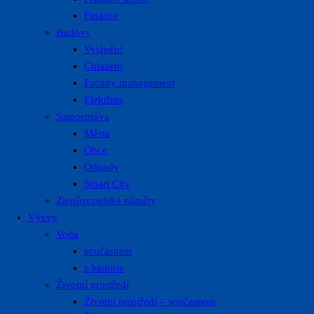
Finance
Budovy
Vytápění
Chlazení
Facility management
Elektřina
Samospráva
Města
Obce
Odpady
Smart City
Zlepšovatelské náměty
Výzvy
Voda
současnost
z historie
Životní prostředí
Životní prostředí – současnost