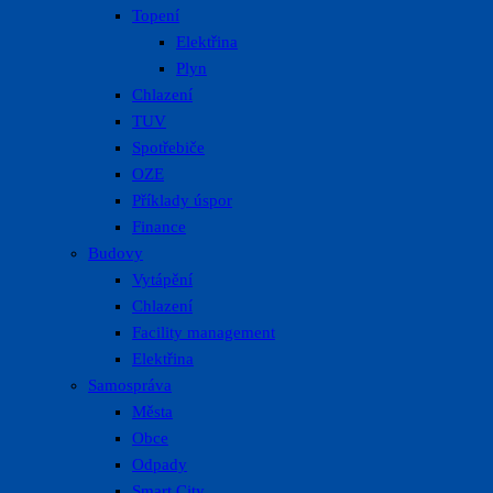
Topení
Elektřina
Plyn
Chlazení
TUV
Spotřebiče
OZE
Příklady úspor
Finance
Budovy
Vytápění
Chlazení
Facility management
Elektřina
Samospráva
Města
Obce
Odpady
Smart City