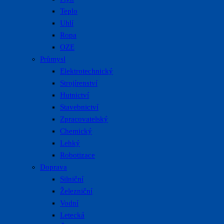
Teplo
Uhlí
Ropa
OZE
Průmysl
Elektrotechnický
Strojírenství
Hutnictví
Stavebnictví
Zpracovatelský
Chemický
Lehký
Robotizace
Doprava
Silniční
Železniční
Vodní
Letecká