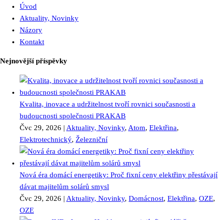
Úvod
Aktuality, Novinky
Názory
Kontakt
Nejnovější příspěvky
Kvalita, inovace a udržitelnost tvoří rovnici současnosti a
budoucnosti společnosti PRAKAB
Čvc 29, 2026
|
Aktuality, Novinky
,
Atom
,
Elektřina
,
Elektrotechnický
,
Železniční
Nová éra domácí energetiky: Proč fixní ceny elektřiny přestávají
dávat majitelům solárů smysl
Čvc 29, 2026
|
Aktuality, Novinky
,
Domácnost
,
Elektřina
,
OZE
,
OZE