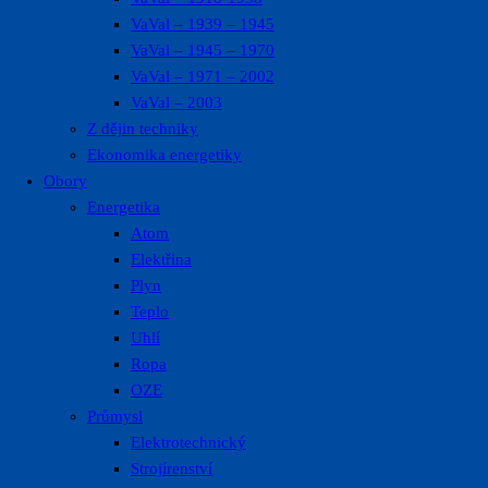
VaVal – 1939 – 1945
VaVal – 1945 – 1970
VaVal – 1971 – 2002
VaVal – 2003
Z dějin techniky
Ekonomika energetiky
Obory
Energetika
Atom
Elektřina
Plyn
Teplo
Uhlí
Ropa
OZE
Průmysl
Elektrotechnický
Strojírenství