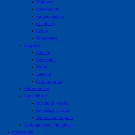
Hutnictví
Stavebnictví
Zpracovatelský
Chemický
Lehký
Robotizace
Doprava
Silniční
Železniční
Vodní
Letecká
Čistá mobilita
Zdravotnictví
Zemědělství
Rostlinná výroba
Živočišná výroba
Zpracování odpadů
Automatizace, Digitalizace
Současnost