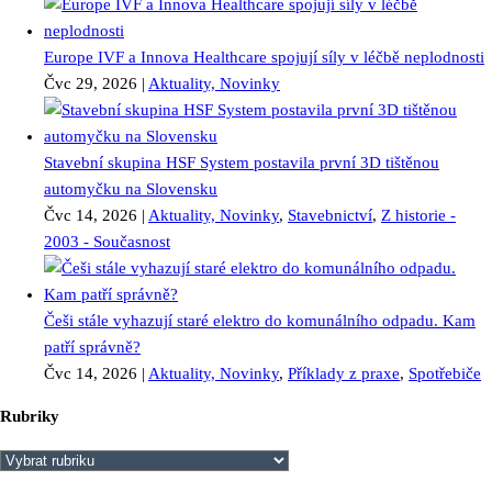
Europe IVF a Innova Healthcare spojují síly v léčbě neplodnosti
Čvc 29, 2026
|
Aktuality, Novinky
Stavební skupina HSF System postavila první 3D tištěnou
automyčku na Slovensku
Čvc 14, 2026
|
Aktuality, Novinky
,
Stavebnictví
,
Z historie -
2003 - Současnost
Češi stále vyhazují staré elektro do komunálního odpadu. Kam
patří správně?
Čvc 14, 2026
|
Aktuality, Novinky
,
Příklady z praxe
,
Spotřebiče
Rubriky
Rubriky