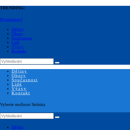
TRENDING:
Plynárenství
Dějiny
Obory
Současnost
Lidé
Výzvy
Kontakt
Dějiny
Obory
Současnost
Lidé
Výzvy
Kontakt
Vyberte možnost Stránka
Dějiny