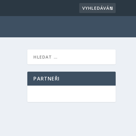
RY
PARTNEŘI
 jižním