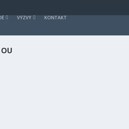
DÉ
VÝZVY
KONTAKT
DOU
EŽITOST BUDOVÁNÍ EFEKTIVNÍ VODNÍ INFRASTRUKTU
S
učasnost
|
0
|
ešením dlouhodobého nedostatku vody, je například projekt Toshka v