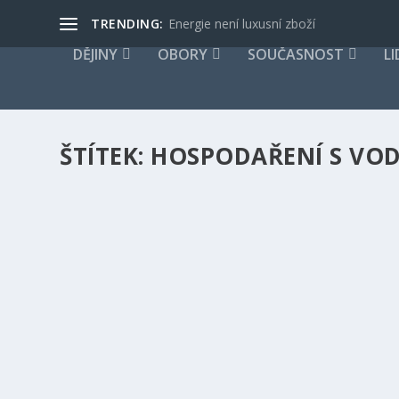
TRENDING:
Energie není luxusní zboží
DĚJINY
OBORY
SOUČASNOST
LI
ŠTÍTEK:
HOSPODAŘENÍ S VO
WILO: SVĚTOVÝ DEN VODY PŘIPOMÍNÁ DŮL
NEJEN V ROZVOJOVÝCH ZEMÍCH, ALE I U NÁ
podle
EfektivníÚspory.cz
|
Bře 18, 2024
|
Aktuality, Novinky
,
so
Konkrétním příkladem, jak pomáhá společnost Wilo s ř
Egyptě
PŘEČTĚTE SI VÍCE