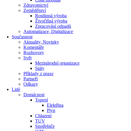
Zdravotnictví
Zemědělství
Rostlinná výroba
Živočišná výroba
Zpracování odpadů
Automatizace, Digitalizace
Současnost
Aktuality, Novinky
Komentáře
Rozhovory
Svět
Mezinárodní organizace
Státy
Příklady z praxe
Partneři
Odkazy
Lidé
Domácnost
Topení
Elektřina
Plyn
Chlazení
TUV
Spotřebiče