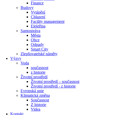
Finance
Budovy
Vytápění
Chlazení
Facility management
Elektřina
Samospráva
Města
Obce
Odpady
Smart City
Zlepšovatelské náměty
Výzvy
Voda
současnost
z historie
Životní prostředí
Životní prostředí – současnost
Životní prostředí ​- z historie
Evropská unie
Klimatická změna
Současnost
Z historie
Videa
Kontakt