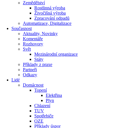
Zemědělství
Rostlinná výroba
Živočišná výroba
Zpracování odpadů
Automatizace, Digitalizace
Současnost
Aktuality, Novinky
Komentáře
Rozhovory
Svět
Mezinárodní organizace
Státy
Příklady z praxe
Partneři
Odkazy
Lidé
Domácnost
Topení
Elektřina
Plyn
Chlazení
TUV
Spotřebiče
OZE
Příklady úspor