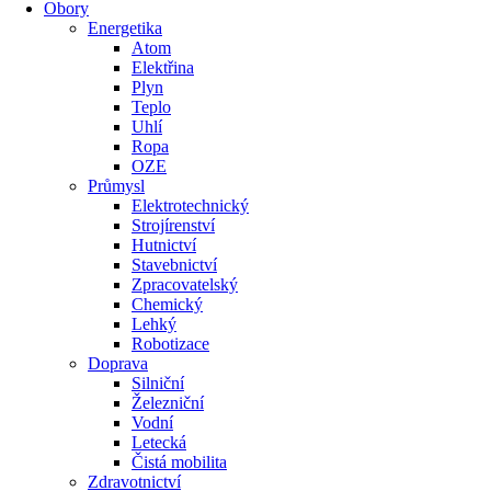
Obory
Energetika
Atom
Elektřina
Plyn
Teplo
Uhlí
Ropa
OZE
Průmysl
Elektrotechnický
Strojírenství
Hutnictví
Stavebnictví
Zpracovatelský
Chemický
Lehký
Robotizace
Doprava
Silniční
Železniční
Vodní
Letecká
Čistá mobilita
Zdravotnictví