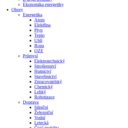
Ekonomika energetiky
Obory
Energetika
Atom
Elektřina
Plyn
Teplo
Uhlí
Ropa
OZE
Průmysl
Elektrotechnický
Strojírenství
Hutnictví
Stavebnictví
Zpracovatelský
Chemický
Lehký
Robotizace
Doprava
Silniční
Železniční
Vodní
Letecká
Čistá mobilita