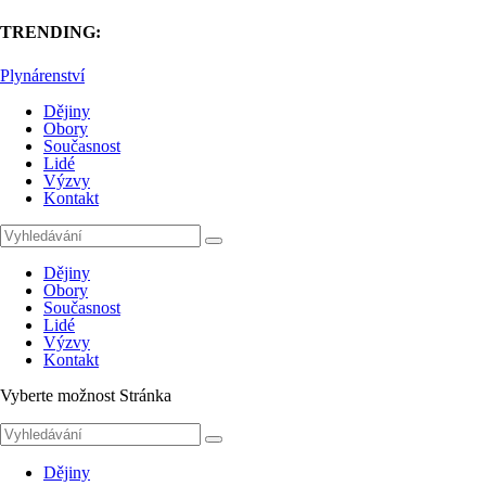
TRENDING:
Plynárenství
Dějiny
Obory
Současnost
Lidé
Výzvy
Kontakt
Dějiny
Obory
Současnost
Lidé
Výzvy
Kontakt
Vyberte možnost Stránka
Dějiny