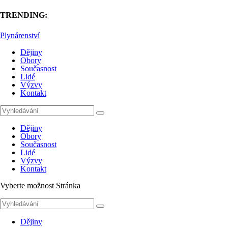
TRENDING:
Plynárenství
Dějiny
Obory
Současnost
Lidé
Výzvy
Kontakt
Dějiny
Obory
Současnost
Lidé
Výzvy
Kontakt
Vyberte možnost Stránka
Dějiny