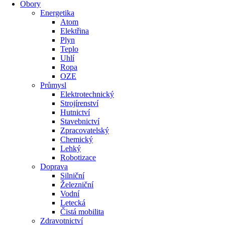
Obory
Energetika
Atom
Elektřina
Plyn
Teplo
Uhlí
Ropa
OZE
Průmysl
Elektrotechnický
Strojírenství
Hutnictví
Stavebnictví
Zpracovatelský
Chemický
Lehký
Robotizace
Doprava
Silniční
Železniční
Vodní
Letecká
Čistá mobilita
Zdravotnictví