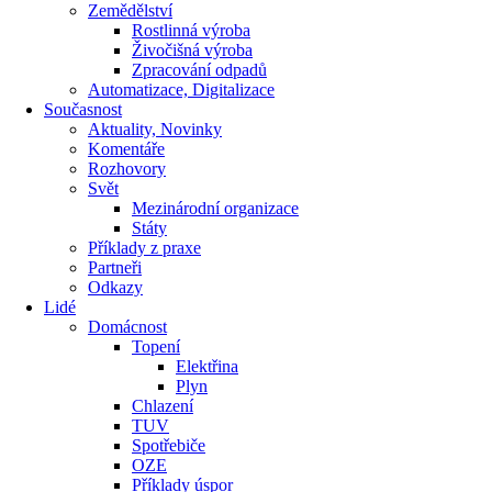
Zemědělství
Rostlinná výroba
Živočišná výroba
Zpracování odpadů
Automatizace, Digitalizace
Současnost
Aktuality, Novinky
Komentáře
Rozhovory
Svět
Mezinárodní organizace
Státy
Příklady z praxe
Partneři
Odkazy
Lidé
Domácnost
Topení
Elektřina
Plyn
Chlazení
TUV
Spotřebiče
OZE
Příklady úspor