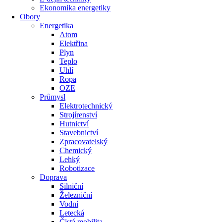
Ekonomika energetiky
Obory
Energetika
Atom
Elektřina
Plyn
Teplo
Uhlí
Ropa
OZE
Průmysl
Elektrotechnický
Strojírenství
Hutnictví
Stavebnictví
Zpracovatelský
Chemický
Lehký
Robotizace
Doprava
Silniční
Železniční
Vodní
Letecká
Čistá mobilita