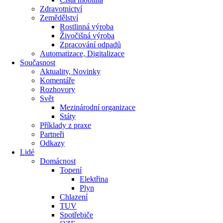
Zdravotnictví
Zemědělství
Rostlinná výroba
Živočišná výroba
Zpracování odpadů
Automatizace, Digitalizace
Současnost
Aktuality, Novinky
Komentáře
Rozhovory
Svět
Mezinárodní organizace
Státy
Příklady z praxe
Partneři
Odkazy
Lidé
Domácnost
Topení
Elektřina
Plyn
Chlazení
TUV
Spotřebiče