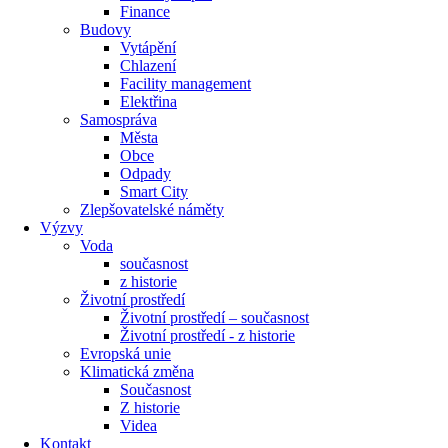
Finance
Budovy
Vytápění
Chlazení
Facility management
Elektřina
Samospráva
Města
Obce
Odpady
Smart City
Zlepšovatelské náměty
Výzvy
Voda
současnost
z historie
Životní prostředí
Životní prostředí – současnost
Životní prostředí ​- z historie
Evropská unie
Klimatická změna
Současnost
Z historie
Videa
Kontakt