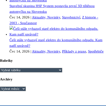
Stavební skupina HSF System postavila první 3D tištěnou
automyčku na Slovensku
Čvc 14, 2026
|
Aktuality, Novinky
,
Stavebnictví
,
Z historie -
2003 - Současnost
Češi stále vyhazují staré elektro do komunálního odpadu. Kam
patří správně?
Čvc 14, 2026
|
Aktuality, Novinky
,
Příklady z praxe
,
Spotřebiče
Rubriky
Rubriky
Archivy
Archivy