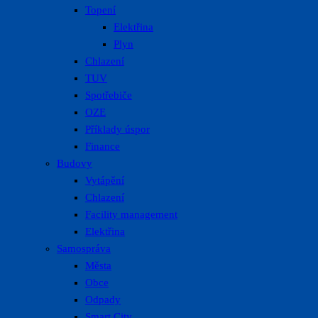
Topení
Elektřina
Plyn
Chlazení
TUV
Spotřebiče
OZE
Příklady úspor
Finance
Budovy
Vytápění
Chlazení
Facility management
Elektřina
Samospráva
Města
Obce
Odpady
Smart City