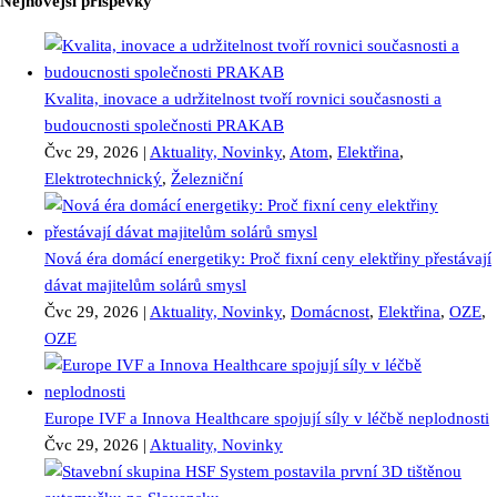
Nejnovější příspěvky
Kvalita, inovace a udržitelnost tvoří rovnici současnosti a
budoucnosti společnosti PRAKAB
Čvc 29, 2026
|
Aktuality, Novinky
,
Atom
,
Elektřina
,
Elektrotechnický
,
Železniční
Nová éra domácí energetiky: Proč fixní ceny elektřiny přestávají
dávat majitelům solárů smysl
Čvc 29, 2026
|
Aktuality, Novinky
,
Domácnost
,
Elektřina
,
OZE
,
OZE
Europe IVF a Innova Healthcare spojují síly v léčbě neplodnosti
Čvc 29, 2026
|
Aktuality, Novinky