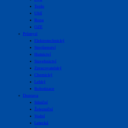
Teplo
Uhlí
Ropa
OZE
Průmysl
Elektrotechnický
Strojírenství
Hutnictví
Stavebnictví
Zpracovatelský
Chemický
Lehký
Robotizace
Doprava
Silniční
Železniční
Vodní
Letecká