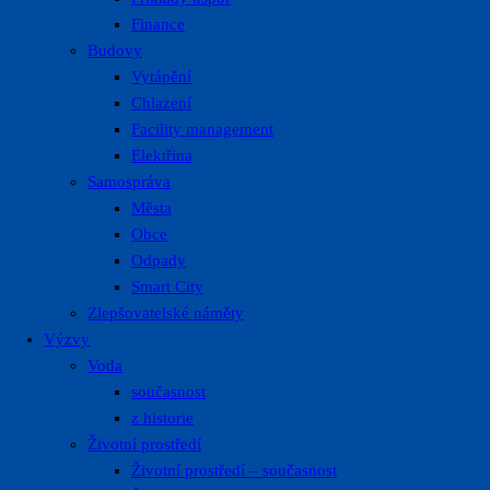
Finance
Budovy
Vytápění
Chlazení
Facility management
Elektřina
Samospráva
Města
Obce
Odpady
Smart City
Zlepšovatelské náměty
Výzvy
Voda
současnost
z historie
Životní prostředí
Životní prostředí – současnost