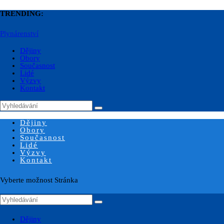
TRENDING:
Plynárenství
Dějiny
Obory
Současnost
Lidé
Výzvy
Kontakt
Dějiny
Obory
Současnost
Lidé
Výzvy
Kontakt
Vyberte možnost Stránka
Dějiny