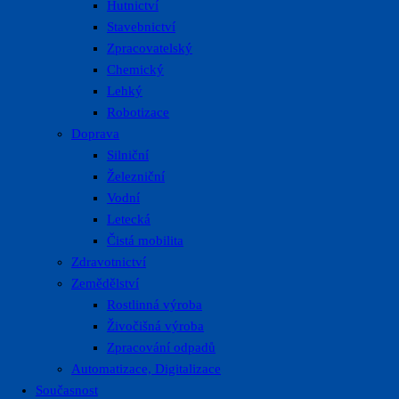
Hutnictví
Stavebnictví
Zpracovatelský
Chemický
Lehký
Robotizace
Doprava
Silniční
Železniční
Vodní
Letecká
Čistá mobilita
Zdravotnictví
Zemědělství
Rostlinná výroba
Živočišná výroba
Zpracování odpadů
Automatizace, Digitalizace
Současnost