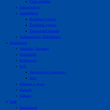
Čistá mobilita
Zdravotnictví
Zemědělství
Rostlinná výroba
Živočišná výroba
Zpracování odpadů
Automatizace, Digitalizace
Současnost
Aktuality, Novinky
Komentáře
Rozhovory
Svět
Mezinárodní organizace
Státy
Příklady z praxe
Partneři
Odkazy
Lidé
Domácnost