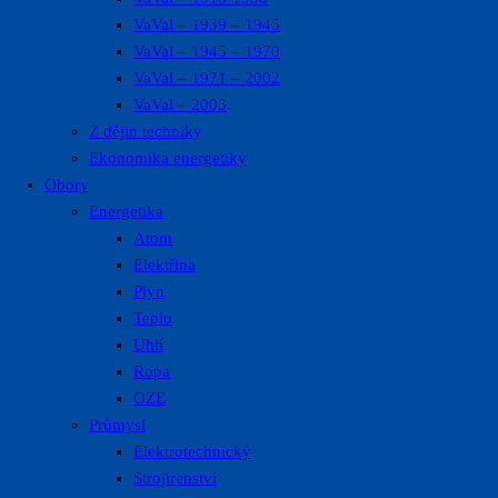
VaVal – 1939 – 1945
VaVal – 1945 – 1970
VaVal – 1971 – 2002
VaVal – 2003
Z dějin techniky
Ekonomika energetiky
Obory
Energetika
Atom
Elektřina
Plyn
Teplo
Uhlí
Ropa
OZE
Průmysl
Elektrotechnický
Strojírenství