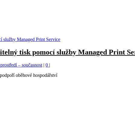
telný tisk pomocí služby Managed Print Se
 prostředí – současnost
|
0
|
a podpoří oběhové hospodářství