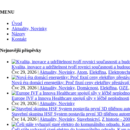
MENU
Úvod
Aktuality, Novinky
Názory
Kontakt
Nejnovější příspěvky
Kvalita, inovace a udržitelnost tvoří rovnici současnosti a bu
Čvc 29, 2026
|
Aktuality, Novinky
,
Atom
,
Elektřina
,
Elektrotech
Nová éra domácí energetiky: Proč fixní ceny elektřiny přestávají
Čvc 29, 2026
|
Aktuality, Novinky
,
Domácnost
,
Elektřina
,
OZE
Europe IVF a Innova Healthcare spojují síly v léčbě neplodnosti
Čvc 29, 2026
|
Aktuality, Novinky
Stavební skupina HSF System postavila první 3D tištěnou auto
Čvc 14, 2026
|
Aktuality, Novinky
,
Stavebnictví
,
Z historie - 20
Češi stále vyhazují staré elektro do komunálního odpadu. Kam p