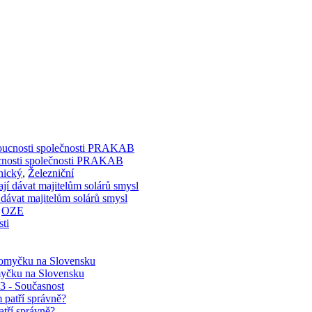
doucnosti společnosti PRAKAB
nický
,
Železniční
 dávat majitelům solárů smysl
,
OZE
myčku na Slovensku
03 - Současnost
atří správně?