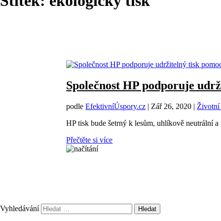
Štítek:
ekologický tisk
Společnost HP podporuje udrži
podle
EfektivníÚspory.cz
|
Zář 26, 2020
|
Životní
HP tisk bude šetrný k lesům, uhlíkově neutrální 
Přečtěte si více
Vyhledávání