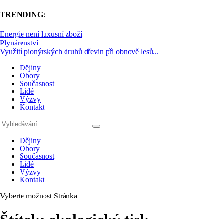
TRENDING:
Energie není luxusní zboží
Plynárenství
Využití pionýrských druhů dřevin při obnově lesů...
Dějiny
Obory
Současnost
Lidé
Výzvy
Kontakt
Dějiny
Obory
Současnost
Lidé
Výzvy
Kontakt
Vyberte možnost Stránka