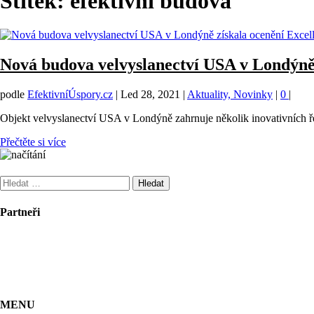
Štítek:
efektivní budova
Nová budova velvyslanectví USA v Londýně
podle
EfektivníÚspory.cz
|
Led 28, 2021
|
Aktuality, Novinky
|
0
|
Objekt velvyslanectví USA v Londýně zahrnuje několik inovativních ř
Přečtěte si více
Vyhledávání
Partneři
MENU