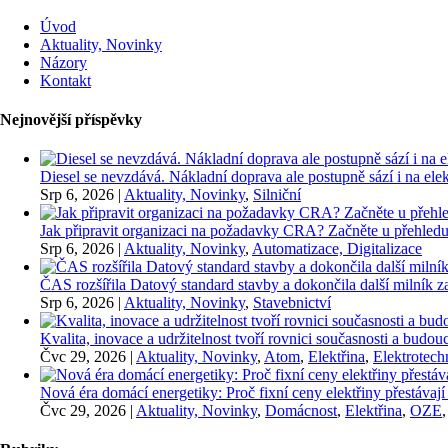
Úvod
Aktuality, Novinky
Názory
Kontakt
Nejnovější příspěvky
Diesel se nevzdává. Nákladní doprava ale postupně sází i na elekt
Srp 6, 2026
|
Aktuality, Novinky
,
Silniční
Jak připravit organizaci na požadavky CRA? Začněte u přehledu
Srp 6, 2026
|
Aktuality, Novinky
,
Automatizace, Digitalizace
ČAS rozšířila Datový standard stavby a dokončila další milník
Srp 6, 2026
|
Aktuality, Novinky
,
Stavebnictví
Kvalita, inovace a udržitelnost tvoří rovnici současnosti a bu
Čvc 29, 2026
|
Aktuality, Novinky
,
Atom
,
Elektřina
,
Elektrotech
Nová éra domácí energetiky: Proč fixní ceny elektřiny přestávají
Čvc 29, 2026
|
Aktuality, Novinky
,
Domácnost
,
Elektřina
,
OZE