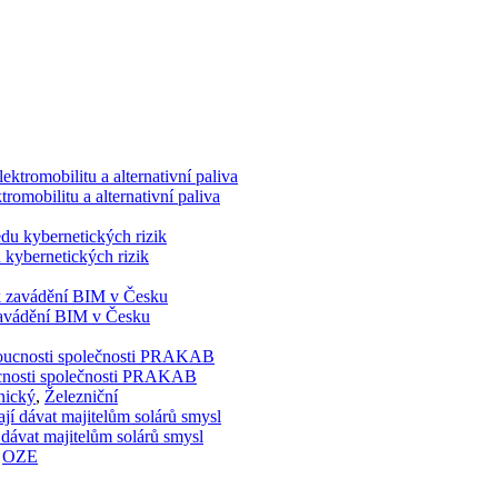
romobilitu a alternativní paliva
 kybernetických rizik
 zavádění BIM v Česku
doucnosti společnosti PRAKAB
nický
,
Železniční
 dávat majitelům solárů smysl
,
OZE