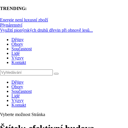
TRENDING:
Energie není luxusní zboží
Plynárenství
Využití pionýrských druhů dřevin při obnově lesů...
Dějiny
Obory
Současnost
Lidé
Výzvy
Kontakt
Dějiny
Obory
Současnost
Lidé
Výzvy
Kontakt
Vyberte možnost Stránka