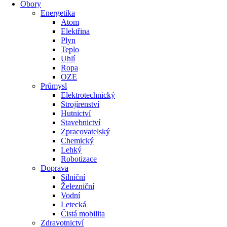
Obory
Energetika
Atom
Elektřina
Plyn
Teplo
Uhlí
Ropa
OZE
Průmysl
Elektrotechnický
Strojírenství
Hutnictví
Stavebnictví
Zpracovatelský
Chemický
Lehký
Robotizace
Doprava
Silniční
Železniční
Vodní
Letecká
Čistá mobilita
Zdravotnictví