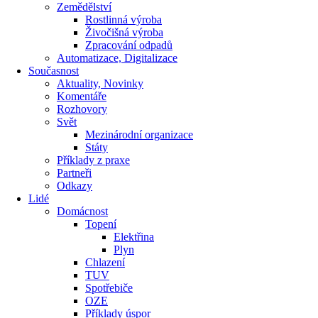
Zemědělství
Rostlinná výroba
Živočišná výroba
Zpracování odpadů
Automatizace, Digitalizace
Současnost
Aktuality, Novinky
Komentáře
Rozhovory
Svět
Mezinárodní organizace
Státy
Příklady z praxe
Partneři
Odkazy
Lidé
Domácnost
Topení
Elektřina
Plyn
Chlazení
TUV
Spotřebiče
OZE
Příklady úspor