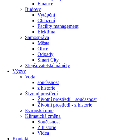
Finance
Budovy
Vytápění
Chlazení
Facility management
Elektřina
Samospráva
Města
Obce
Odpady
Smart City
Zlepšovatelské náměty
Výzvy
Voda
současnost
z historie
Životní prostředí
Životní prostředí – současnost
Životní prostředí ​- z historie
Evropská unie
Klimatická změna
Současnost
Z historie
Videa
Kontakt