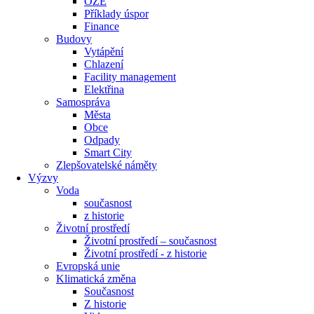
OZE
Příklady úspor
Finance
Budovy
Vytápění
Chlazení
Facility management
Elektřina
Samospráva
Města
Obce
Odpady
Smart City
Zlepšovatelské náměty
Výzvy
Voda
současnost
z historie
Životní prostředí
Životní prostředí – současnost
Životní prostředí ​- z historie
Evropská unie
Klimatická změna
Současnost
Z historie