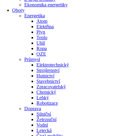
Ekonomika energetiky
Obory
Energetika
Atom
Elektřina
Plyn
Teplo
Uhlí
Ropa
OZE
Průmysl
Elektrotechnický
Strojírenství
Hutnictví
Stavebnictví
Zpracovatelský
Chemický
Lehký
Robotizace
Doprava
Silniční
Železniční
Vodní
Letecká
Čistá mobilita