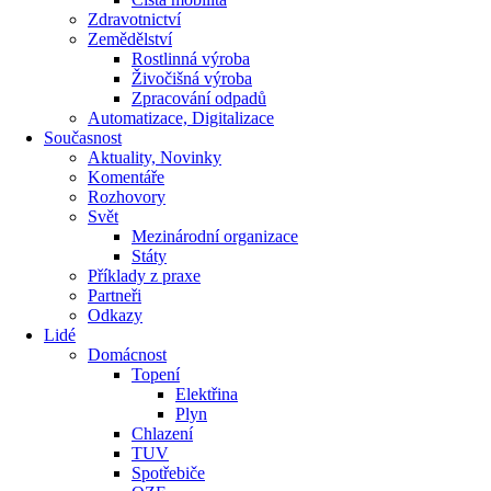
Zdravotnictví
Zemědělství
Rostlinná výroba
Živočišná výroba
Zpracování odpadů
Automatizace, Digitalizace
Současnost
Aktuality, Novinky
Komentáře
Rozhovory
Svět
Mezinárodní organizace
Státy
Příklady z praxe
Partneři
Odkazy
Lidé
Domácnost
Topení
Elektřina
Plyn
Chlazení
TUV
Spotřebiče