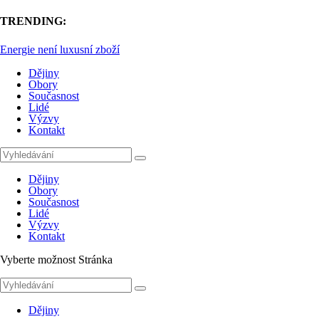
TRENDING:
Energie není luxusní zboží
Dějiny
Obory
Současnost
Lidé
Výzvy
Kontakt
Dějiny
Obory
Současnost
Lidé
Výzvy
Kontakt
Vyberte možnost Stránka
Dějiny