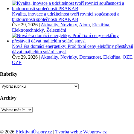
Kvalita, inovace a udržitelnost tvoří rovnici současnosti a
budoucnosti společnosti PRAKAB
Čvc 29, 2026
|
Aktuality, Novinky
,
Atom
,
Elektřina
,
Elektrotechnický
,
Železniční
Nová éra domácí energetiky: Proč fixní ceny elektřiny přestávají
dávat majitelům solárů smysl
Čvc 29, 2026
|
Aktuality, Novinky
,
Domácnost
,
Elektřina
,
OZE
,
OZE
Rubriky
Rubriky
Archivy
Archivy
© 2026
EfektivníÚspory.cz
|
Tvorba webu: Webgrow.cz