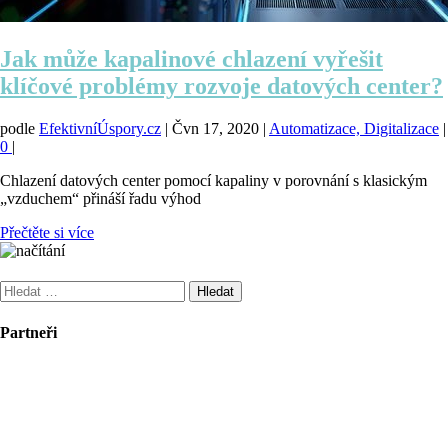
Jak může kapalinové chlazení vyřešit
klíčové problémy rozvoje datových center?
podle
EfektivníÚspory.cz
|
Čvn 17, 2020
|
Automatizace, Digitalizace
|
0
|
Chlazení datových center pomocí kapaliny v porovnání s klasickým
„vzduchem“ přináší řadu výhod
Přečtěte si více
Vyhledávání
Partneři