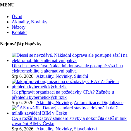
MENU
Úvod
Aktuality, Novinky
Názory
Kontakt
Nejnovější příspěvky
Diesel se nevzdává. Nákladní doprava ale postupně sází i na
elektromobilitu a alternativní paliva
Srp 6, 2026
|
Aktuality, Novinky
,
Silniční
Jak připravit organizaci na požadavky CRA? Začněte u
přehledu kybernetických rizik
Srp 6, 2026
|
Aktuality, Novinky
,
Automatizace, Digitalizace
ČAS rozšířila Datový standard stavby a dokončila další milník
zavádění BIM v Česku
Srp 6, 2026
|
Aktuality, Novinky
,
Stavebnictví