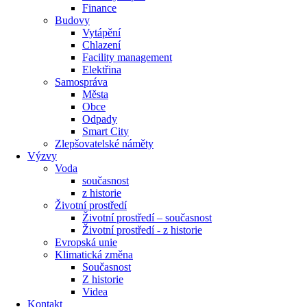
Finance
Budovy
Vytápění
Chlazení
Facility management
Elektřina
Samospráva
Města
Obce
Odpady
Smart City
Zlepšovatelské náměty
Výzvy
Voda
současnost
z historie
Životní prostředí
Životní prostředí – současnost
Životní prostředí ​- z historie
Evropská unie
Klimatická změna
Současnost
Z historie
Videa
Kontakt