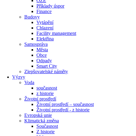
OZE
Příklady úspor
Finance
Budovy
Vytápění
Chlazení
Facility management
Elektřina
Samospráva
Města
Obce
Odpady
Smart City
Zlepšovatelské náměty
Výzvy
Voda
současnost
z historie
Životní prostředí
Životní prostředí – současnost
Životní prostředí ​- z historie
Evropská unie
Klimatická změna
Současnost
Z historie