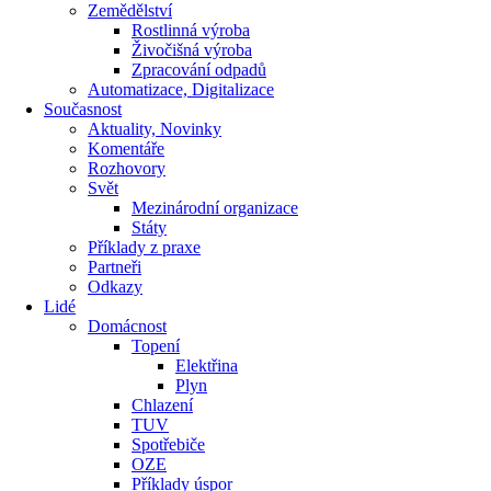
Zemědělství
Rostlinná výroba
Živočišná výroba
Zpracování odpadů
Automatizace, Digitalizace
Současnost
Aktuality, Novinky
Komentáře
Rozhovory
Svět
Mezinárodní organizace
Státy
Příklady z praxe
Partneři
Odkazy
Lidé
Domácnost
Topení
Elektřina
Plyn
Chlazení
TUV
Spotřebiče
OZE
Příklady úspor