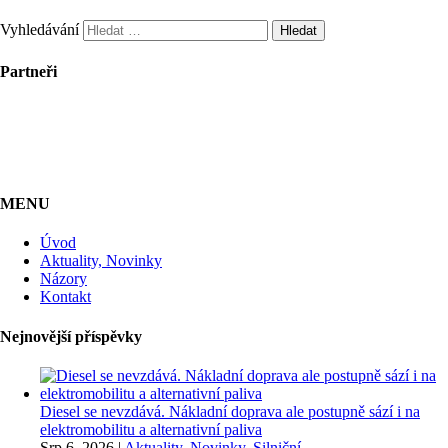
Vyhledávání
Partneři
MENU
Úvod
Aktuality, Novinky
Názory
Kontakt
Nejnovější příspěvky
Diesel se nevzdává. Nákladní doprava ale postupně sází i na
elektromobilitu a alternativní paliva
Srp 6, 2026
|
Aktuality, Novinky
,
Silniční