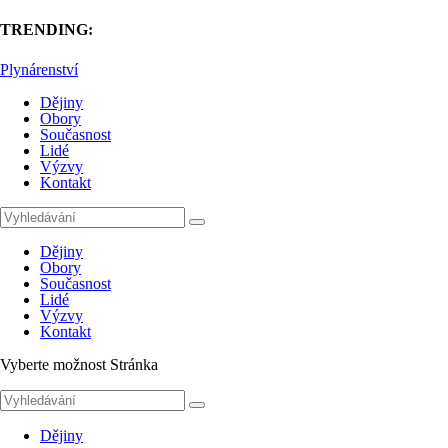
TRENDING:
Plynárenství
Dějiny
Obory
Současnost
Lidé
Výzvy
Kontakt
Dějiny
Obory
Současnost
Lidé
Výzvy
Kontakt
Vyberte možnost Stránka
Dějiny