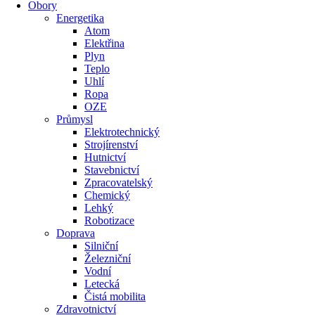
Obory
Energetika
Atom
Elektřina
Plyn
Teplo
Uhlí
Ropa
OZE
Průmysl
Elektrotechnický
Strojírenství
Hutnictví
Stavebnictví
Zpracovatelský
Chemický
Lehký
Robotizace
Doprava
Silniční
Železniční
Vodní
Letecká
Čistá mobilita
Zdravotnictví