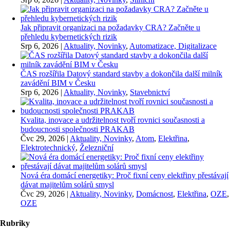
Jak připravit organizaci na požadavky CRA? Začněte u
přehledu kybernetických rizik
Srp 6, 2026
|
Aktuality, Novinky
,
Automatizace, Digitalizace
ČAS rozšířila Datový standard stavby a dokončila další milník
zavádění BIM v Česku
Srp 6, 2026
|
Aktuality, Novinky
,
Stavebnictví
Kvalita, inovace a udržitelnost tvoří rovnici současnosti a
budoucnosti společnosti PRAKAB
Čvc 29, 2026
|
Aktuality, Novinky
,
Atom
,
Elektřina
,
Elektrotechnický
,
Železniční
Nová éra domácí energetiky: Proč fixní ceny elektřiny přestávají
dávat majitelům solárů smysl
Čvc 29, 2026
|
Aktuality, Novinky
,
Domácnost
,
Elektřina
,
OZE
,
OZE
Rubriky