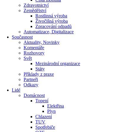
Zdravotnictví
Zemědělství
Rostlinná výroba
Živočišná výroba
Zpracování odpadů
Automatizace, Digitalizace
Současnost
Aktuality, Novinky
Komentáře
Rozhovory
Svět
Mezinárodní organizace
Státy
Příklady z praxe
Partneři
Odkazy
Lidé
Domácnost
Topení
Elektřina
Plyn
Chlazení
TUV
Spotřebiče