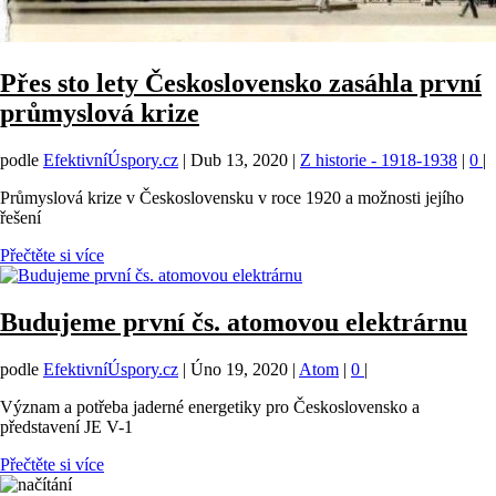
Přes sto lety Československo zasáhla první
průmyslová krize
podle
EfektivníÚspory.cz
|
Dub 13, 2020
|
Z historie - 1918-1938
|
0
|
Průmyslová krize v Československu v roce 1920 a možnosti jejího
řešení
Přečtěte si více
Budujeme první čs. atomovou elektrárnu
podle
EfektivníÚspory.cz
|
Úno 19, 2020
|
Atom
|
0
|
Význam a potřeba jaderné energetiky pro Československo a
představení JE V-1
Přečtěte si více