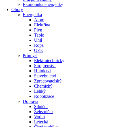
Ekonomika energetiky
Obory
Energetika
Atom
Elektřina
Plyn
Teplo
Uhlí
Ropa
OZE
Průmysl
Elektrotechnický
Strojírenství
Hutnictví
Stavebnictví
Zpracovatelský
Chemický
Lehký
Robotizace
Doprava
Silniční
Železniční
Vodní
Letecká
Čistá mobilita