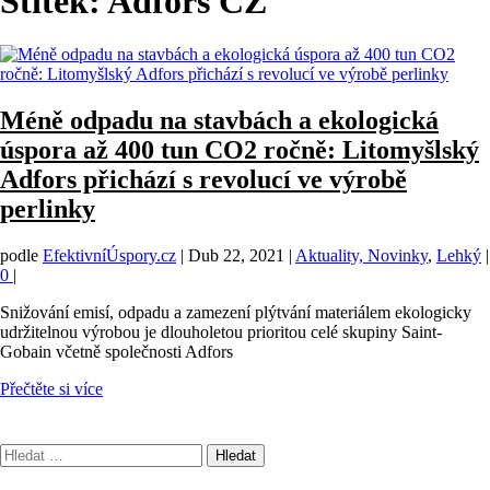
Štítek:
Adfors CZ
Méně odpadu na stavbách a ekologická
úspora až 400 tun CO2 ročně: Litomyšlský
Adfors přichází s revolucí ve výrobě
perlinky
podle
EfektivníÚspory.cz
|
Dub 22, 2021
|
Aktuality, Novinky
,
Lehký
|
0
|
Snižování emisí, odpadu a zamezení plýtvání materiálem ekologicky
udržitelnou výrobou je dlouholetou prioritou celé skupiny Saint-
Gobain včetně společnosti Adfors
Přečtěte si více
Vyhledávání