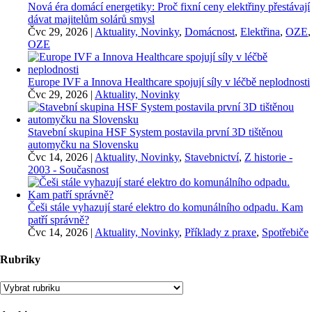
Nová éra domácí energetiky: Proč fixní ceny elektřiny přestávají
dávat majitelům solárů smysl
Čvc 29, 2026
|
Aktuality, Novinky
,
Domácnost
,
Elektřina
,
OZE
,
OZE
Europe IVF a Innova Healthcare spojují síly v léčbě neplodnosti
Čvc 29, 2026
|
Aktuality, Novinky
Stavební skupina HSF System postavila první 3D tištěnou
automyčku na Slovensku
Čvc 14, 2026
|
Aktuality, Novinky
,
Stavebnictví
,
Z historie -
2003 - Současnost
Češi stále vyhazují staré elektro do komunálního odpadu. Kam
patří správně?
Čvc 14, 2026
|
Aktuality, Novinky
,
Příklady z praxe
,
Spotřebiče
Rubriky
Rubriky