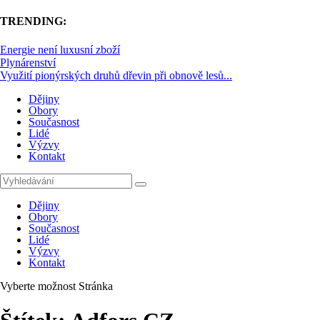
TRENDING:
Energie není luxusní zboží
Plynárenství
Využití pionýrských druhů dřevin při obnově lesů...
Dějiny
Obory
Současnost
Lidé
Výzvy
Kontakt
Dějiny
Obory
Současnost
Lidé
Výzvy
Kontakt
Vyberte možnost Stránka